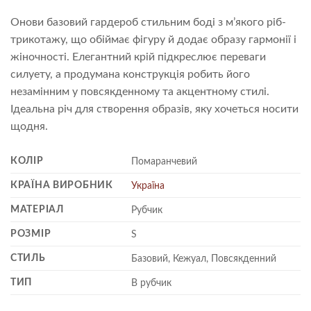
Онови базовий гардероб стильним боді з м’якого ріб-
трикотажу, що обіймає фігуру й додає образу гармонії і
жіночності. Елегантний крій підкреслює переваги
силуету, а продумана конструкція робить його
незамінним у повсякденному та акцентному стилі.
Ідеальна річ для створення образів, яку хочеться носити
щодня.
КОЛІР
Помаранчевий
КРАЇНА ВИРОБНИК
Україна
МАТЕРІАЛ
Рубчик
РОЗМІР
S
СТИЛЬ
Базовий, Кежуал, Повсякденний
ТИП
В рубчик