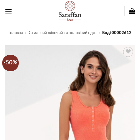
Пропустити
Головна
»
Стильний жіночий та чоловічий одяг
»
Боді 00002612
-50%