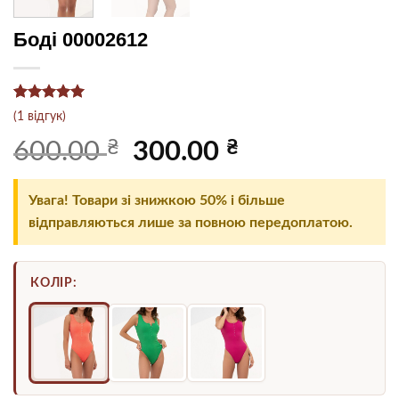
Боді 00002612
Рейтинг
1
5
(
1
відгук)
з 5 на
основі
₴
Оригінальна
₴
Поточна
600.00
300.00
опитування
ціна:
ціна:
покупця
600.00 ₴.
300.00 ₴.
Увага! Товари зі знижкою 50% і більше
відправляються лише за повною передоплатою.
КОЛІР: