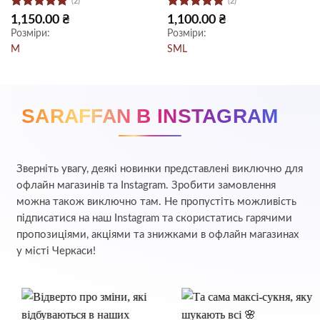
(2)
(2)
Оцінено в
Оцінено в
1,150.00
₴
1,100.00
₴
5
з 5
5
з 5
Розміри:
Розміри:
.
M
S
M
L
SARAFFAN В INSTAGRAM
Зверніть увагу, деякі новинки представлені виключно для
офлайн магазинів та Instagram. Зробити замовлення
можна також виключно там. Не пропустіть можливість
підписатися на наш Instagram та скористатись гарячими
пропозиціями, акціями та знижками в офлайн магазинах
у місті Черкаси!