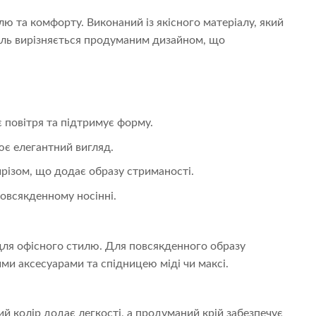
ю та комфорту. Виконаний із якісного матеріалу, який
дель вирізняється продуманим дизайном, що
 повітря та підтримує форму.
ює елегантний вигляд.
різом, що додає образу стриманості.
повсякденному носінні.
 для офісного стилю. Для повсякденного образу
ми аксесуарами та спідницею міді чи максі.
ий колір додає легкості, а продуманий крій забезпечує