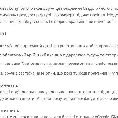
dess Long” білого кольору — це поєднання бездоганного стил
є чудову посадку по фігурі та комфорт під час носіння. Мо
є вашу індивідуальність і створює враження витонченості.
сті:
ал:
м’який і приємний до тіла трикотаж, що добре пропускає
:
облягаючий крій, який вигідно підкреслює фігуру та створ
:
класична біла модель з довгими рукавами та лаконічним ви
а:
зручна застібка на кнопки, що робить боді практичним у 
бінувати:
dess Long” ідеально пасує до класичних штанів чи спідниць
джинси чи шорти. У вечірньому аутфіті комбінуйте з яскрави
о купити:
 — це універсальна основа для безлічі стильних образів. Біл