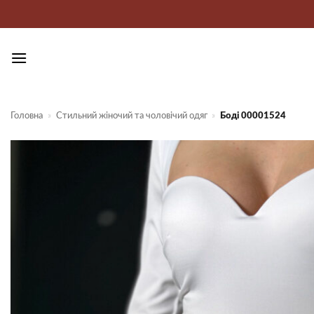
Пропустити
Головна
»
Стильний жіночий та чоловічий одяг
»
Боді 00001524