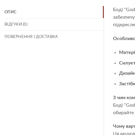
Боді “God
ОПИС
забезпечу
підкреслю
ВІДГУКИ (0)
ПОВЕРНЕННЯ І ДОСТАВКА
Особливо
Матері
Силует
Дизайн
Застібк
З чим ком
Боді “God
обирайте 
Чому варт
Ця модель