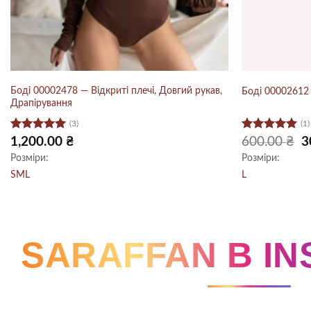
Боді 00002478 — Відкриті плечі, Довгий рукав,
Боді 00002612
Драпірування
(3)
(1)
Оцінено в
Оцінено в
Ор
1,200.00
₴
600.00
₴
3
ці
5
з 5
5
з 5
Розміри:
Розміри:
60
S
M
L
L
SARAFFAN В I