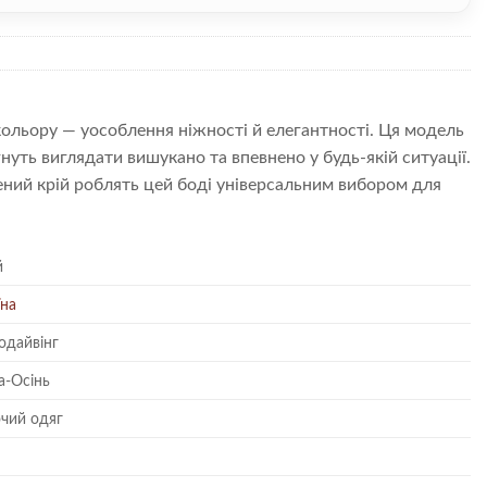
 кольору — уособлення ніжності й елегантності. Ця модель
гнуть виглядати вишукано та впевнено у будь-якій ситуації.
ений крій роблять цей боді універсальним вибором для
й
їна
одайвінг
а-Осінь
чий одяг