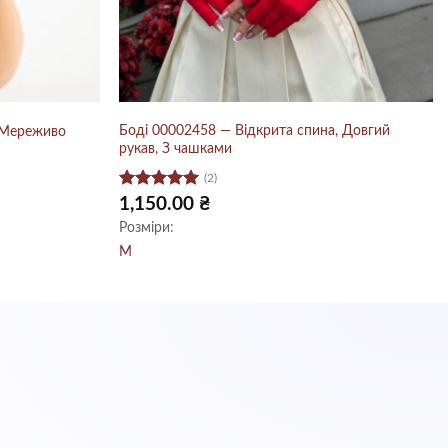
Боді 00002458 — Відкрита спина, Довгий
 Мереживо
рукав, З чашками
(2)
Оцінено в
1,150.00
₴
5
з 5
Розміри:
M