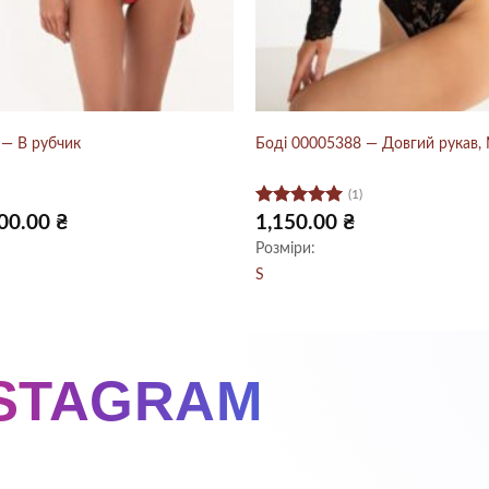
 — В рубчик
Боді 00005388 — Довгий рукав,
(1)
Оцінено в
игінальна
Поточна
00.00
₴
1,150.00
₴
на:
ціна:
5
з 5
Розміри:
0.00 ₴.
300.00 ₴.
S
NSTAGRAM