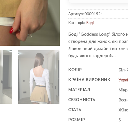
Артикул:
00001524
Категорія:
Боді
Боді “Goddess Long” білого
створена для жінок, які пра
Лаконічний дизайн і витонч
будь-якого гардероба.
КОЛІР
Біли
КРАЇНА ВИРОБНИК
Укра
МАТЕРІАЛ
Мікр
СЕЗОННІСТЬ
Весн
СТАТЬ
Жіно
РОЗМІР
S