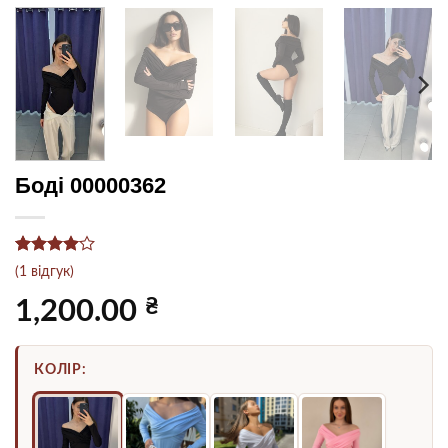
Боді 00000362
Рейтинг
1
(
1
відгук)
4
з 5 на
основі
₴
1,200.00
опитування
покупця
КОЛІР: