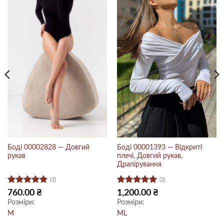
Боді 00002828 — Довгий
Боді 00001393 — Відкриті
рукав
плечі, Довгий рукав,
Драпірування
(2)
(2)
Оцінено в
Оцінено в
760.00
₴
1,200.00
₴
5
з 5
5
з 5
Розміри:
Розміри:
M
M
L