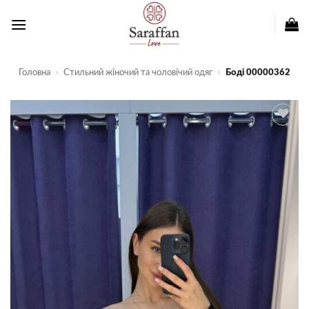
Пропустити
Головна
»
Стильний жіночий та чоловічий одяг
»
Боді 00000362