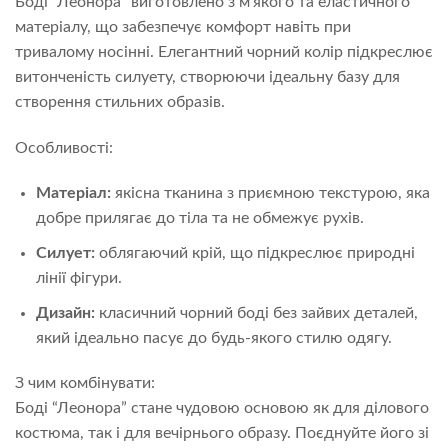
Боді “Леонора” виготовлено з м’якого та еластичного
матеріалу, що забезпечує комфорт навіть при
тривалому носінні. Елегантний чорний колір підкреслює
витонченість силуету, створюючи ідеальну базу для
створення стильних образів.
Особливості:
Матеріал:
якісна тканина з приємною текстурою, яка
добре прилягає до тіла та не обмежує рухів.
Силует:
облягаючий крій, що підкреслює природні
лінії фігури.
Дизайн:
класичний чорний боді без зайвих деталей,
який ідеально пасує до будь-якого стилю одягу.
З чим комбінувати:
Боді “Леонора” стане чудовою основою як для ділового
костюма, так і для вечірнього образу. Поєднуйте його зі