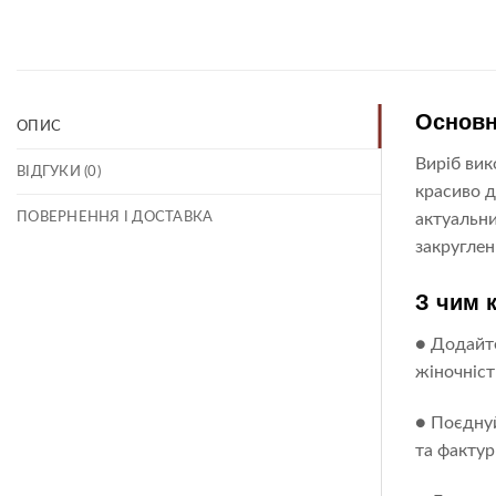
Основн
ОПИС
Виріб вик
ВІДГУКИ (0)
красиво д
ПОВЕРНЕННЯ І ДОСТАВКА
актуальни
закруглен
З чим 
● Додайте
жіночніст
● Поєднуй
та фактур