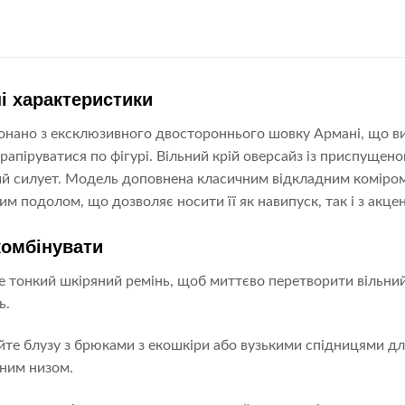
і характеристики
онано з ексклюзивного двостороннього шовку Армані, що ви
рапіруватися по фігурі. Вільний крій оверсайз із приспуще
й силует. Модель доповнена класичним відкладним коміром
им подолом, що дозволяє носити її як навипуск, так і з акце
комбінувати
 тонкий шкіряний ремінь, щоб миттєво перетворити вільний
ь.
те блузу з брюками з екошкіри або вузькими спідницями д
ним низом.