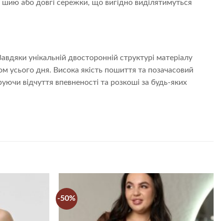
а шию або довгі сережки, що вигідно виділятимуться
Завдяки унікальній двосторонній структурі матеріалу
ом усього дня. Висока якість пошиття та позачасовий
ючи відчуття впевненості та розкоші за будь-яких
-50%