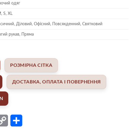
ночий одяг
M, S, XL
сичний, Діловий, Офісний, Повсякденний, Святковий
гий рукав, Пряма
РОЗМІРНА СІТКА
ДОСТАВКА, ОПЛАТА І ПОВЕРНЕННЯ
AN
ail
Copy
Поділитися
Link