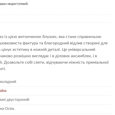
 зараз недоступний.
раз із цією витонченою блузою, яка стане справжньою
ї шовковиста фактура та благородний відлив створені для
 цінує естетику в кожній деталі. Це універсальний
аково розкішно виглядає і в ділових ансамблях, і в
. Дозвольте собі сяяти, відчуваючи ніжність преміальної
ті.
коладний
аїна
ані двусторонній
на-Осінь