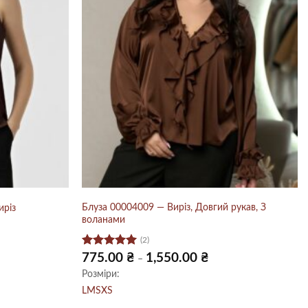
Блуза 00004009 — Виріз, Довгий рукав, З
иріз
воланами
(2)
Оцінено в
чна
Діапазон
775.00
₴
1,550.00
₴
–
цін:
5
з 5
Розміри:
0 ₴.
від
775.00 ₴
L
M
S
XS
до
1,550.00 ₴