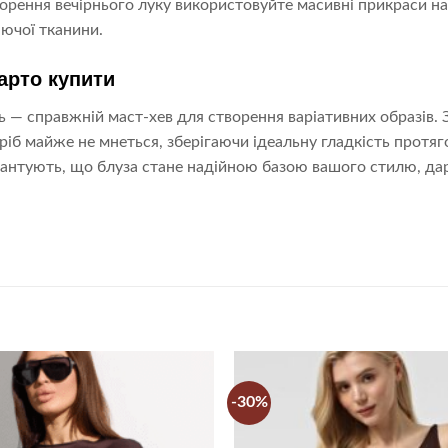
орення вечірнього луку використовуйте масивні прикраси н
яючої тканини.
арто купити
 — справжній маст-хев для створення варіативних образів. 
ріб майже не мнеться, зберігаючи ідеальну гладкість протяг
антують, що блуза стане надійною базою вашого стилю, дару
-30%