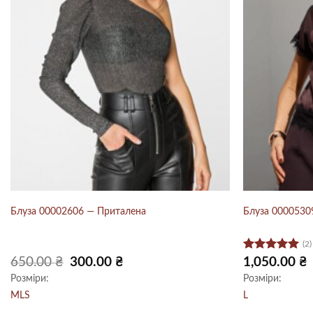
Блуза 00002606 — Приталена
Блуза 00005309
(2)
Оцінено в
Оригінальна
Поточна
650.00
₴
300.00
₴
1,050.00
₴
ціна:
ціна:
5
з 5
Розміри:
Розміри:
650.00 ₴.
300.00 ₴.
M
L
S
L