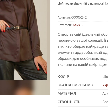
Цей товар відсутній в наявності і
Артикул:
00005242
Категорія:
Блузки
Створіть свій ідеальний об
перлиною вашої колекції. Ї
тих, хто обирає найкраще та
елемент гардероба, який одн
образах для особливих подій
тканини на вашій шкірі щоми
КОЛІР
Шо
КРАЇНА ВИРОБНИК
Укр
МАТЕРІАЛ
Арм
СЕЗОННІСТЬ
Вес