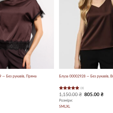
 — Без рукавів, Пряма
Блуза 00002928 — Без рукавів, В
(3)
Оцінено в
Оригінальна
Пото
1,150.00
₴
805.00
₴
ціна:
ціна:
5
з 5
Розміри:
1,150.00 ₴.
805.0
S
M
L
XL