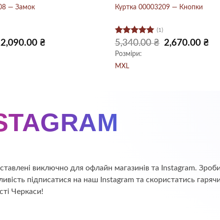
08 — Замок
Куртка 00003209 — Кнопки
(1)
Оцінено в
Оригінальна
Поточна
Оригінальна
По
2,090.00
₴
5,340.00
₴
2,670.00
₴
ціна:
ціна:
ціна:
цін
5
з 5
Розміри:
4,180.00 ₴.
2,090.00 ₴.
5,340.00 ₴.
2,6
M
XL
NSTAGRAM
едставлені виключно для офлайн магазинів та Instagram. Зр
ивість підписатися на наш Instagram та скористатись гаряч
сті Черкаси!