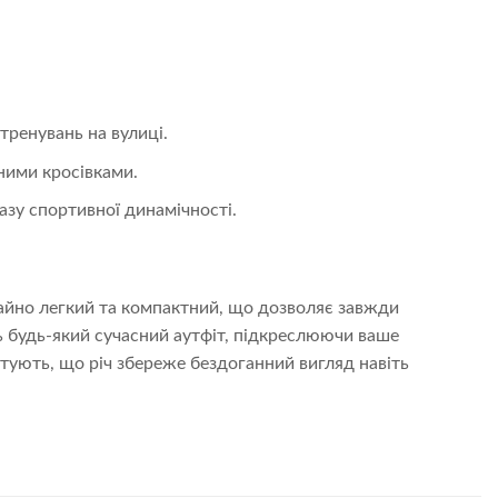
ренувань на вулиці.
ними кросівками.
азу спортивної динамічності.
чайно легкий та компактний, що дозволяє завжди
ь будь-який сучасний аутфіт, підкреслюючи ваше
нтують, що річ збереже бездоганний вигляд навіть