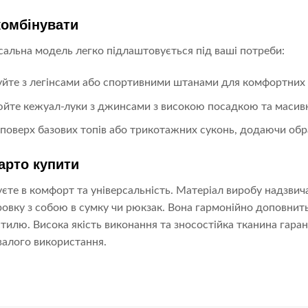
комбінувати
сальна модель легко підлаштовується під ваші потреби:
йте з легінсами або спортивними штанами для комфортних т
йте кежуал-луки з джинсами з високою посадкою та масив
 поверх базових топів або трикотажних суконь, додаючи обр
арто купити
уєте в комфорт та універсальність. Матеріал виробу надзви
ровку з собою в сумку чи рюкзак. Вона гармонійно доповнит
стилю. Висока якість виконання та зносостійка тканина гара
валого використання.