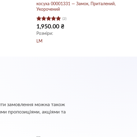
косуха 00001331 — Замок, Приталений,
Укорочений
(2)
Оцінено в
точна
1,950.00
₴
а:
5
з 5
Розміри:
70.00 ₴.
L
M
обити замовлення можна також
ими пропозиціями, акціями та