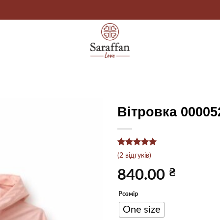
Вітровка 00005
Рейтинг
2
5
(
2
відгуків)
з 5 на
основі
₴
840.00
опитування
покупців
Розмір
One size