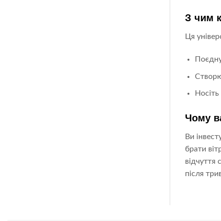
З чим 
Ця універ
Поєдну
Створю
Носіть
Чому в
Ви інвест
брати віт
відчуття 
після три