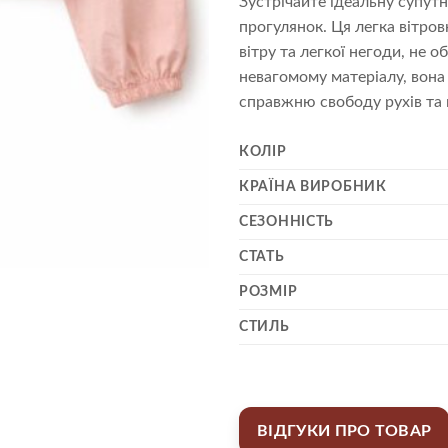
Зустрічайте ідеальну супут
прогулянок. Ця легка вітров
вітру та легкої негоди, не
невагомому матеріалу, вона
справжню свободу рухів та в
КОЛІР
КРАЇНА ВИРОБНИК
СЕЗОННІСТЬ
СТАТЬ
РОЗМІР
СТИЛЬ
ВІДГУКИ ПРО ТОВАР