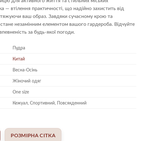
ницю для активного життя та стильних міських
ка — втілення практичності, що надійно захистить від
 обтяжуючи ваш образ. Завдяки сучасному крою та
 стане незамінним елементом вашого гардероба. Відчуйте
певненість за будь-якої погоди.
Пудра
Китай
Весна-Осінь
Жіночий одяг
One size
Кежуал, Спортивний, Повсякденний
РОЗМІРНА СІТКА