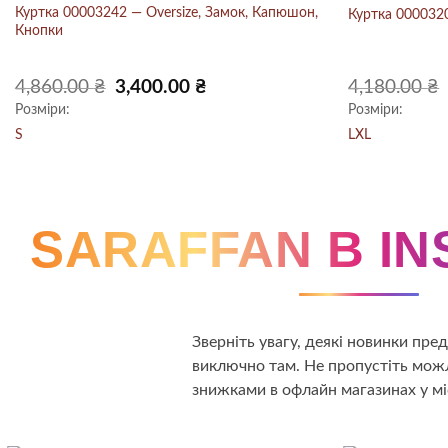
Куртка 00003242 — Oversize, Замок, Капюшон,
Куртка 000032
Кнопки
Оригінальна
Поточна
4,860.00
₴
3,400.00
₴
4,180.00
₴
ціна:
ціна:
Розміри:
Розміри:
4,860.00 ₴.
3,400.00 ₴.
S
L
XL
SARAFFAN В I
Зверніть увагу, деякі новинки пр
виключно там. Не пропустіть можл
знижками в офлайн магазинах у мі