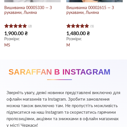
Вишиванка 00005330 — З
Вишиванка 00002615 — З
рукавами, Льняна
рукавами, Льняна
(2)
(1)
Оцінено в
Оцінено в
1,900.00
₴
1,480.00
₴
5
з 5
5
з 5
Розміри:
Розміри:
M
S
M
SARAFFAN В INSTAGRAM
Зверніть увагу, деякі новинки представлені виключно для
офлайн магазинів та Instagram. Зробити замовлення
можна також виключно там. Не пропустіть можливість
підписатися на наш Instagram та скористатись гарячими
пропозиціями, акціями та знижками в офлайн магазинах
у місті Черкаси!