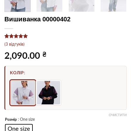
Вишиванка 00000402
Рейтинг
3
5
(
3
відгуків)
з 5 на
основі
₴
2,090.00
опитування
покупців
КОЛІР:
ОЧИСТИТИ
: One size
Розмір
One size