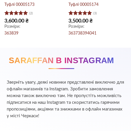
Туфлі 00005173
Туфлі 00005174
(2)
(3)
Оцінено в
Оцінено в
3,600.00
₴
3,500.00
₴
5
з 5
5
з 5
Розміри:
Розміри:
36
38
39
36
37
38
39
40
41
SARAFFAN В INSTAGRAM
Зверніть увагу, деякі новинки представлені виключно для
офлайн магазинів та Instagram. Зробити замовлення
можна також виключно там. Не пропустіть можливість
підписатися на наш Instagram та скористатись гарячими
пропозиціями, акціями та знижками в офлайн магазинах
у місті Черкаси!