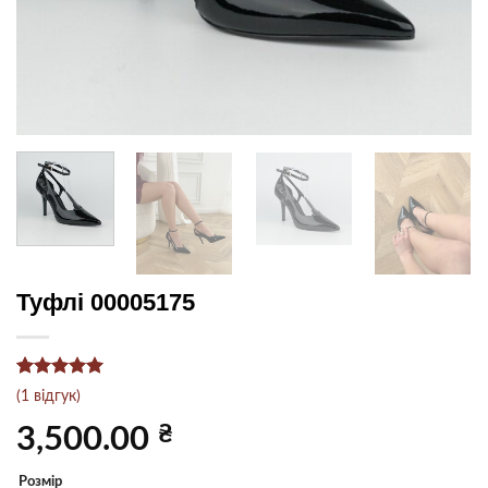
Туфлі 00005175
Рейтинг
1
5
(
1
відгук)
з 5 на
основі
₴
3,500.00
опитування
покупця
Розмір