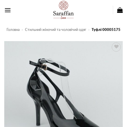
Пропустити
Головна
»
Стильний жіночий та чоловічий одяг
»
Туфлі 00005175