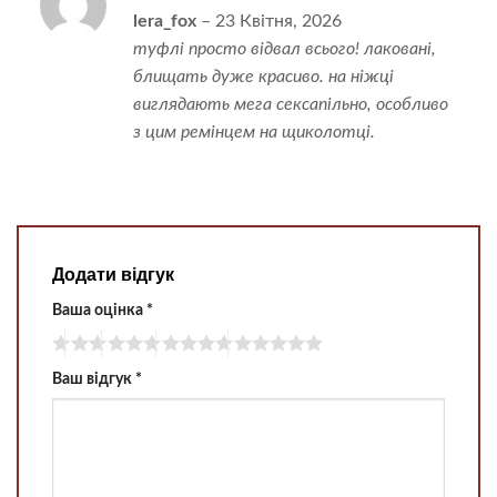
Оцінено в
lera_fox
–
23 Квітня, 2026
5
з 5
туфлі просто відвал всього! лаковані,
блищать дуже красиво. на ніжці
виглядають мега сексапільно, особливо
з цим ремінцем на щиколотці.
Додати відгук
Ваша оцінка
*
Ваш відгук
*