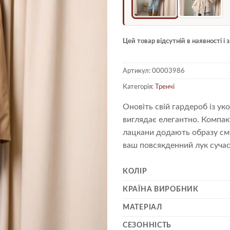
Цей товар відсутній в наявності і
Артикул:
00003986
Категорія:
Тренчі
Оновіть свій гардероб із ук
виглядає елегантно. Компак
лацкани додають образу смі
ваш повсякденний лук суча
КОЛІР
КРАЇНА ВИРОБНИК
МАТЕРІАЛ
СЕЗОННІСТЬ