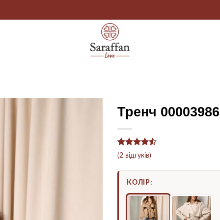
Тренч 00003986
Рейтинг
2
(
2
відгуків)
4.5
з 5
на основі
опитування
КОЛІР:
покупців