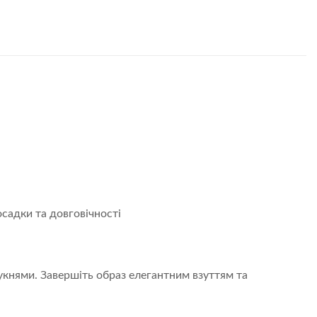
Link
садки та довговічності
княми. Завершіть образ елегантним взуттям та