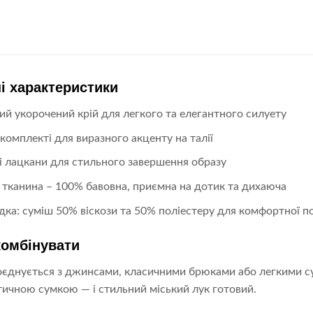
і характеристики
ий укорочений крій для легкого та елегантного силуету
 комплекті для виразного акценту на талії
 лацкани для стильного завершення образу
 тканина – 100% бавовна, приємна на дотик та дихаюча
дка: суміш 50% віскози та 50% поліестеру для комфортної по
комбінувати
єднується з джинсами, класичними брюками або легкими су
тичною сумкою — і стильний міський лук готовий.