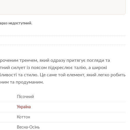
 зараз недоступний.
ороченим тренчем, який одразу притягує погляди та
тний силует із поясом підкреслює талію, а широкі
ливості та стилю. Це саме той елемент, який легко робить
сним та продуманим.
Пісочний
Україна
Коттон
Весна-Осінь