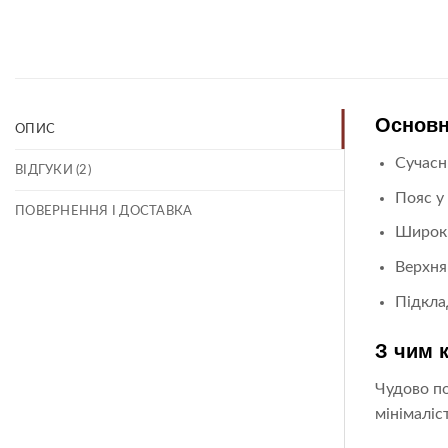
Основн
ОПИС
Сучасн
ВІДГУКИ (2)
Пояс у
ПОВЕРНЕННЯ І ДОСТАВКА
Широкі
Верхня
Підкла
З чим 
Чудово по
мінімаліс