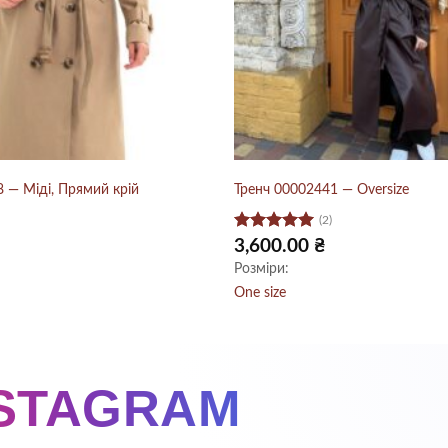
 — Міді, Прямий крій
Тренч 00002441 — Oversize
(2)
Оцінено в
3,600.00
₴
5
з 5
Розміри:
One size
NSTAGRAM