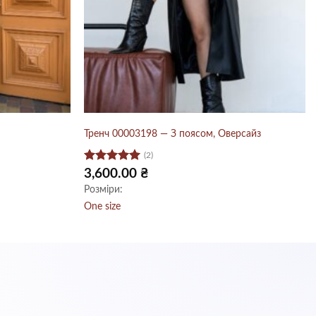
Тренч 00003198 — З поясом, Оверсайз
(2)
Оцінено в
3,600.00
₴
5
з 5
Розміри:
One size