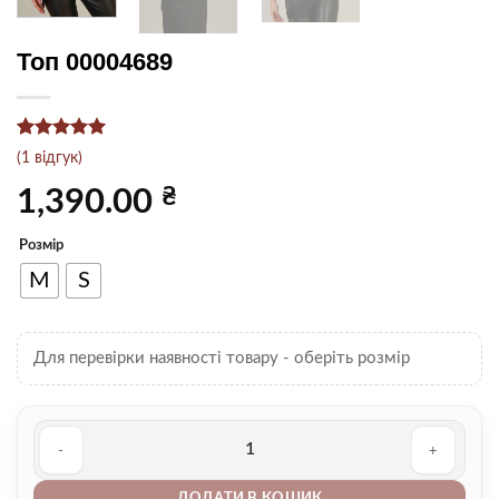
Топ 00004689
Рейтинг
1
5
(
1
відгук)
з 5 на
основі
₴
1,390.00
опитування
покупця
Розмір
M
S
Для перевірки наявності товару - оберіть розмір
Топ 00004689 кількість
ДОДАТИ В КОШИК