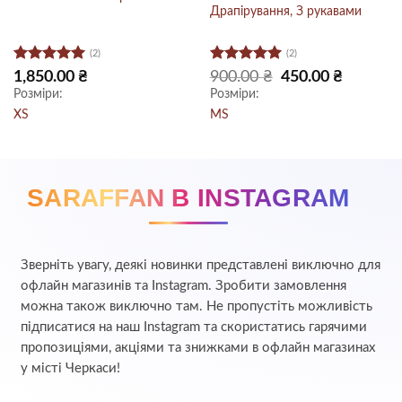
Драпірування, З рукавами
(2)
(2)
Оцінено в
Оцінено в
на
Оригінальна
Поточна
1,850.00
₴
900.00
₴
450.00
₴
ціна:
ціна:
5
з 5
5
з 5
Розміри:
Розміри:
 ₴.
900.00 ₴.
450.00 ₴.
XS
M
S
SARAFFAN В INSTAGRAM
Зверніть увагу, деякі новинки представлені виключно для
офлайн магазинів та Instagram. Зробити замовлення
можна також виключно там. Не пропустіть можливість
підписатися на наш Instagram та скористатись гарячими
пропозиціями, акціями та знижками в офлайн магазинах
у місті Черкаси!