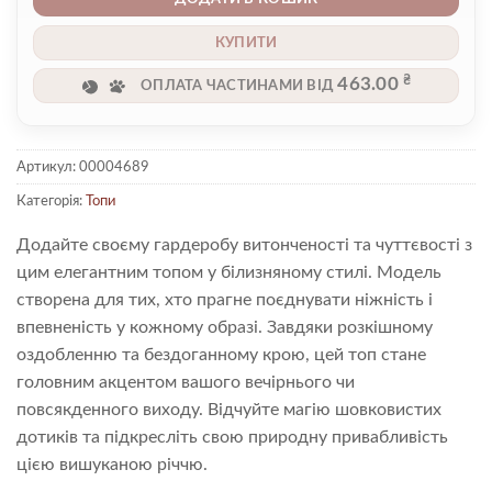
КУПИТИ
₴
463.00
ОПЛАТА ЧАСТИНАМИ ВІД
Артикул:
00004689
Категорія:
Топи
Додайте своєму гардеробу витонченості та чуттєвості з
цим елегантним топом у білизняному стилі. Модель
створена для тих, хто прагне поєднувати ніжність і
впевненість у кожному образі. Завдяки розкішному
оздобленню та бездоганному крою, цей топ стане
головним акцентом вашого вечірнього чи
повсякденного виходу. Відчуйте магію шовковистих
дотиків та підкресліть свою природну привабливість
цією вишуканою річчю.