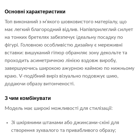
Основні характеристики
Топ виконаний з м’якого шовковистого матеріалу, що
має легкий благородний відлив. Напівприлеглий силует
на тонких бретелях забезпечує ідеальну посадку по
фігурі. Головною особливістю дизайну є мереживні
вставки: вишуканий гіпюр обрамляє зону декольте та
проходить асиметричною лінією вздовж виробу,
завершуючись широкою ажурною каймою по нижньому
краю. V-подібний виріз візуально подовжує шию,
додаючи образу витонченості.
З чим комбінувати
Модель має широкі можливості для стилізації:
Зі шкіряними штанами або джинсами-скіні для
створення зухвалого та привабливого образу;