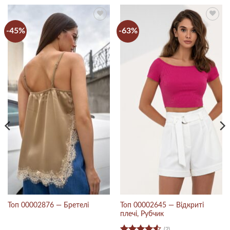
-45%
-63%
Топ 00002645 — Відкриті
Топ 00002876 — Бретелі
плечі, Рубчик
(2)