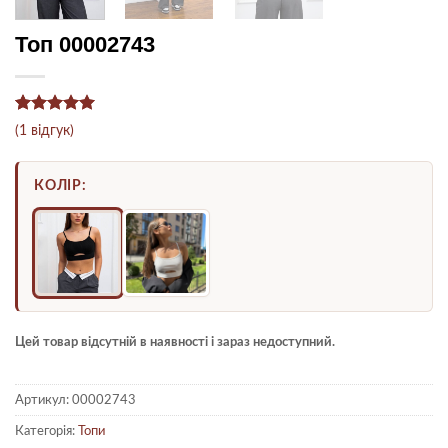
Топ 00002743
Рейтинг
1
5
(
1
відгук)
з 5 на
основі
опитування
КОЛІР:
покупця
Цей товар відсутній в наявності і зараз недоступний.
Артикул:
00002743
Категорія:
Топи