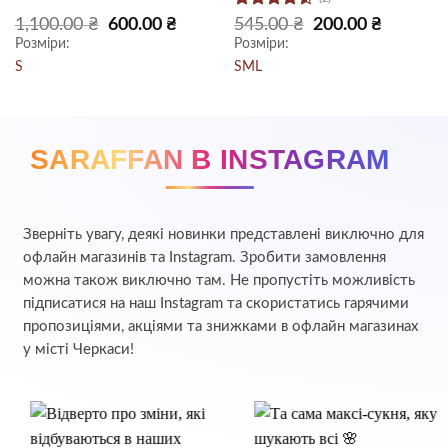
Оцінено
Оригінальна
Поточна
Оригінальна
Поточна
1,100.00
₴
600.00
₴
545.00
₴
200.00
₴
ціна:
ціна:
ціна:
ціна:
в
4.5
з 5
Розміри:
Розміри:
1,100.00 ₴.
600.00 ₴.
545.00 ₴.
200.00 ₴.
S
S
M
L
SARAFFAN В INSTAGRAM
Зверніть увагу, деякі новинки представлені виключно для
офлайн магазинів та Instagram. Зробити замовлення
можна також виключно там. Не пропустіть можливість
підписатися на наш Instagram та скористатись гарячими
пропозиціями, акціями та знижками в офлайн магазинах
у місті Черкаси!