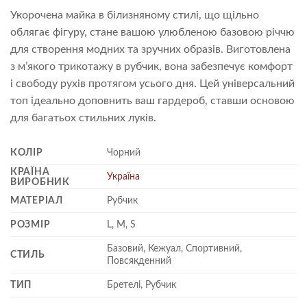
Укорочена майка в білизняному стилі, що щільно
облягає фігуру, стане вашою улюбленою базовою річчю
для створення модних та зручних образів. Виготовлена
з м’якого трикотажу в рубчик, вона забезпечує комфорт
і свободу рухів протягом усього дня. Цей універсальний
топ ідеально доповнить ваш гардероб, ставши основою
для багатьох стильних луків.
КОЛІР
Чорний
КРАЇНА
Україна
ВИРОБНИК
МАТЕРІАЛ
Рубчик
РОЗМІР
L, M, S
Базовий, Кежуал, Спортивний,
СТИЛЬ
Повсякденний
ТИП
Бретелі, Рубчик