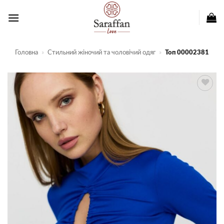
Пропустити
Головна
»
Стильний жіночий та чоловічий одяг
»
Топ 00002381