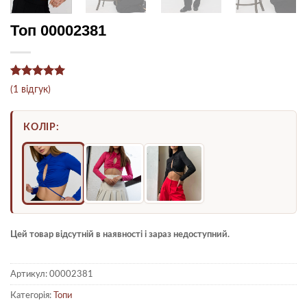
Топ 00002381
Рейтинг
1
5
(
1
відгук)
з 5 на
основі
опитування
КОЛІР:
покупця
Цей товар відсутній в наявності і зараз недоступний.
Артикул:
00002381
Категорія:
Топи