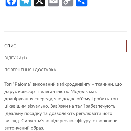
Facebook
Telegram
X
Email
Copy
Поділитися
Link
ОПИС
ВІДГУКИ (1)
ПОВЕРНЕННЯ І ДОСТАВКА
Топ “Paloma” виконаний з мікродайвінгу – тканини, що
дарує комфорт і елегантність. Модель має
драпірування спереду, яке додає об’єму і робить топ
цікавішим візуально. Зав’язки на талії забезпечують
ідеальну посадку та дозволяють регулювати його
вигляд. Силует м’яко підкреслює фігуру, створюючи
витончений образ.