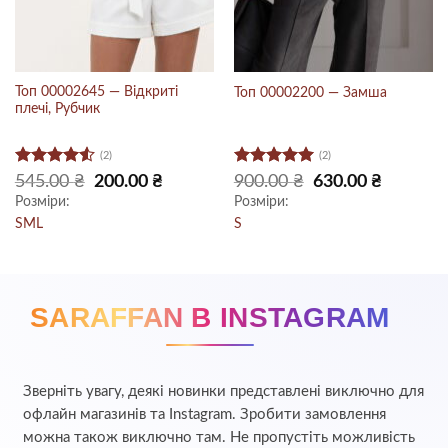
Топ 00002645 — Відкриті
Топ 00002200 — Замша
плечі, Рубчик
(2)
(2)
Оцінено
Оцінено в
Оригінальна
Поточна
Оригінальна
Поточна
545.00
₴
200.00
₴
900.00
₴
630.00
₴
ціна:
ціна:
ціна:
ціна:
в
4.5
з 5
5
з 5
Розміри:
Розміри:
545.00 ₴.
200.00 ₴.
900.00 ₴.
630.00 ₴.
S
M
L
S
SARAFFAN В INSTAGRAM
Зверніть увагу, деякі новинки представлені виключно для
офлайн магазинів та Instagram. Зробити замовлення
можна також виключно там. Не пропустіть можливість