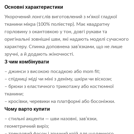
Основні характеристики
Укорочений лонгслів виготовлений з м’якої гладкої
тканини мікра (100% поліестер). Має квадратну
горловину з окантовкою у тон, довгі рукави та
оригінальні зовнішні шви, які надають моделі сучасного
характеру. Спинка доповнена зав’язками, що не лише
зручні, а й додають жіночності.
З чим комбінувати
– джинси з високою посадкою або mom fit;
– спідниці міді чи міні з деніму, шкіри чи віскози;
– брюки з еластичного трикотажу або костюмної
тканини;
– кросівки, черевики на платформі або босоніжки.
Чому варто купити
– стильні акценти — шви назовні, зав’язки,
геометричний виріз;
– трендовий фасон і зручний крій для щоденного