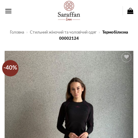
Пропустити
Головна
»
Стильний жіночий та чоловічий одяг
»
Термобілизна
00002124
-40%