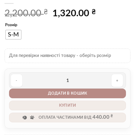
₴
Оригінальна
₴
Поточна
2,200.00
1,320.00
ціна:
ціна:
2,200.00 ₴.
1,320.00 ₴.
Розмір
S-M
Для перевірки наявності товару - оберіть розмір
Термобілизна 00002124 кількість
ДОДАТИ В КОШИК
КУПИТИ
₴
440.00
ОПЛАТА ЧАСТИНАМИ ВІД