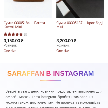
Сумка 00005184 — Багети,
Сумка 00005187 — Крос боді,
Клатчі, Міні
Міні
(1)
Оцінено в
3,150.00
₴
3,200.00
₴
5
з 5
Розміри:
Розміри:
One size
One size
SARAFFAN В INSTAGRAM
Зверніть увагу, деякі новинки представлені виключно для
офлайн магазинів та Instagram. Зробити замовлення
можна також виключно там. Не пропустіть можливість