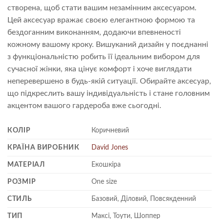
створена, щоб стати вашим незамінним аксесуаром.
Цей аксесуар вражає своєю елегантною формою та
бездоганним виконанням, додаючи впевненості
кожному вашому кроку. Вишуканий дизайн у поєднанні
з функціональністю робить її ідеальним вибором для
сучасної жінки, яка цінує комфорт і хоче виглядати
неперевершено в будь-якій ситуації. Обирайте аксесуар,
що підкреслить вашу індивідуальність і стане головним
акцентом вашого гардероба вже сьогодні.
КОЛІР
Коричневий
КРАЇНА ВИРОБНИК
David Jones
МАТЕРІАЛ
Екошкіра
РОЗМІР
One size
СТИЛЬ
Базовий, Діловий, Повсякденний
ТИП
Максі, Тоути, Шоппер