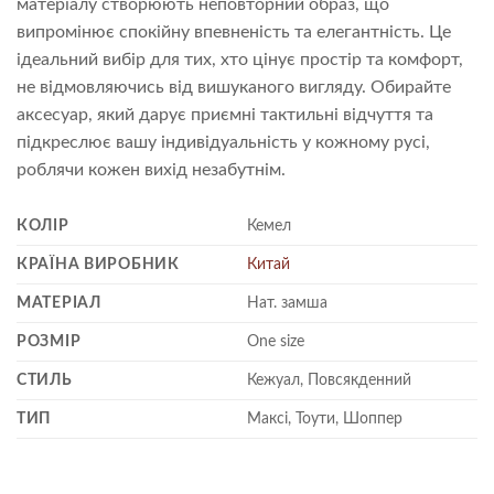
матеріалу створюють неповторний образ, що
випромінює спокійну впевненість та елегантність. Це
ідеальний вибір для тих, хто цінує простір та комфорт,
не відмовляючись від вишуканого вигляду. Обирайте
аксесуар, який дарує приємні тактильні відчуття та
підкреслює вашу індивідуальність у кожному русі,
роблячи кожен вихід незабутнім.
КОЛІР
Кемел
КРАЇНА ВИРОБНИК
Китай
МАТЕРІАЛ
Нат. замша
РОЗМІР
One size
СТИЛЬ
Кежуал, Повсякденний
ТИП
Максі, Тоути, Шоппер