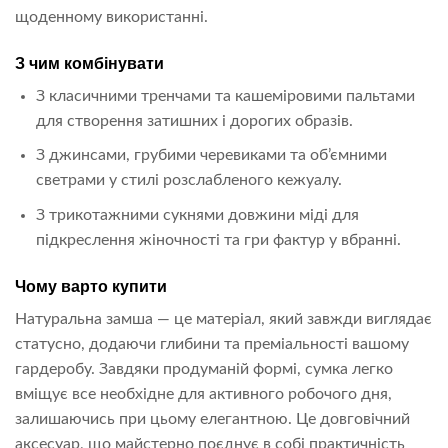
щоденному використанні.
З чим комбінувати
З класичними тренчами та кашеміровими пальтами
для створення затишних і дорогих образів.
З джинсами, грубими черевиками та об’ємними
светрами у стилі розслабленого кежуалу.
З трикотажними сукнями довжини міді для
підкреслення жіночності та гри фактур у вбранні.
Чому варто купити
Натуральна замша — це матеріал, який завжди виглядає
статусно, додаючи глибини та преміальності вашому
гардеробу. Завдяки продуманій формі, сумка легко
вміщує все необхідне для активного робочого дня,
залишаючись при цьому елегантною. Це довговічний
аксесуар, що майстерно поєднує в собі практичність