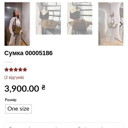
Сумка 00005186
Рейтинг
2
5
(
2
відгуків)
з 5 на
основі
₴
3,900.00
опитування
покупців
Розмір
One size