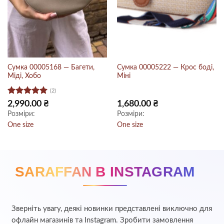
Сумка 00005168 — Багети,
Сумка 00005222 — Крос боді,
Міді, Хобо
Міні
(2)
Оцінено в
2,990.00
₴
1,680.00
₴
5
з 5
Розміри:
Розміри:
One size
One size
SARAFFAN В INSTAGRAM
Зверніть увагу, деякі новинки представлені виключно для
офлайн магазинів та Instagram. Зробити замовлення