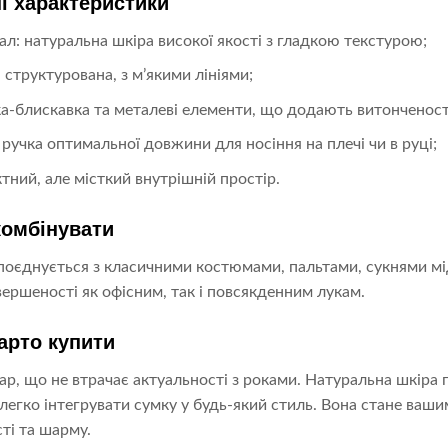
і характеристики
ал: натуральна шкіра високої якості з гладкою текстурою;
 структурована, з м’якими лініями;
ка-блискавка та металеві елементи, що додають витонченост
 ручка оптимальної довжини для носіння на плечі чи в руці;
тний, але місткий внутрішній простір.
комбінувати
поєднується з класичними костюмами, пальтами, сукнями мі
ершеності як офісним, так і повсякденним лукам.
арто купити
ар, що не втрачає актуальності з роками. Натуральна шкіра г
легко інтегрувати сумку у будь-який стиль. Вона стане ваш
ті та шарму.