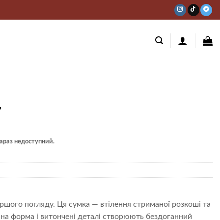
7
 зараз недоступний.
ершого погляду. Ця сумка — втілення стриманої розкоші та
ічна форма і витончені деталі створюють бездоганний