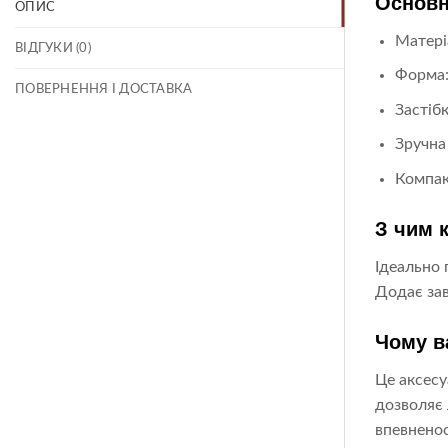
Основн
ОПИС
Матері
ВІДГУКИ (0)
Форма:
ПОВЕРНЕННЯ І ДОСТАВКА
Застіб
Зручна
Компак
З чим 
Ідеально 
Додає зав
Чому в
Це аксесу
дозволяє 
впевненос