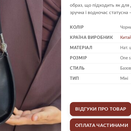
образ, що підходить як для д
зручна і водночас статусна
КОЛІР
Чорн
КРАЇНА ВИРОБНИК
Кита
МАТЕРІАЛ
Нат. 
РОЗМІР
One s
СТИЛЬ
Базов
ТИП
Міні
ВІДГУКИ ПРО ТОВАР
ОПЛАТА ЧАСТИНАМИ