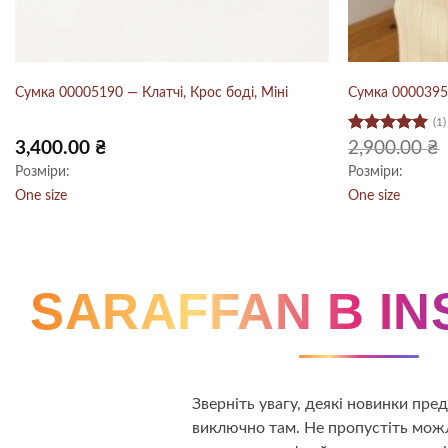
Сумка 00005190 — Клатчі, Крос боді, Міні
Сумка 00003959
(1)
Оцінено в
3,400.00
₴
2,900.00
₴
5
з 5
Розміри:
Розміри:
One size
One size
SARAFFAN В I
Зверніть увагу, деякі новинки пр
виключно там. Не пропустіть можл