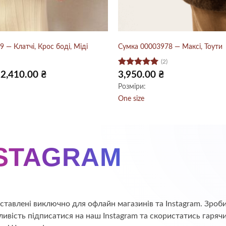
 — Клатчі, Крос боді, Міді
Сумка 00003978 — Максі, Тоути
(2)
Оцінено в
Оригінальна
Поточна
2,410.00
₴
3,950.00
₴
ціна:
ціна:
5
з 5
Розміри:
2,900.00 ₴.
2,410.00 ₴.
One size
NSTAGRAM
едставлені виключно для офлайн магазинів та Instagram. Зр
ивість підписатися на наш Instagram та скористатись гаряч