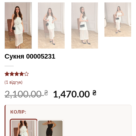
Сукня 00005231
Рейтинг
1
(
1
відгук)
4
з 5 на
основі
₴
Оригінальна
₴
Поточна
2,100.00
1,470.00
опитування
ціна:
ціна:
покупця
2,100.00 ₴.
1,470.00 ₴.
КОЛІР: