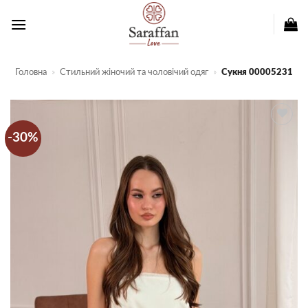
Пропустити
Головна
»
Стильний жіночий та чоловічий одяг
»
Сукня 00005231
-30%