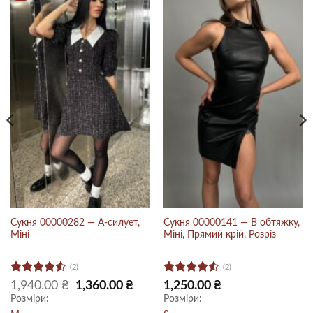
Сукня 00000282 — А-силует,
Сукня 00000141 — В обтяжку,
Міні
Міні, Прямий крій, Розріз
(2)
(2)
Оцінено
Оцінено
очна
Оригінальна
Поточна
1,940.00
₴
1,360.00
₴
1,250.00
₴
:
ціна:
ціна:
в
4.5
з 5
в
4.5
з 5
Розміри:
Розміри:
0.00 ₴.
1,940.00 ₴.
1,360.00 ₴.