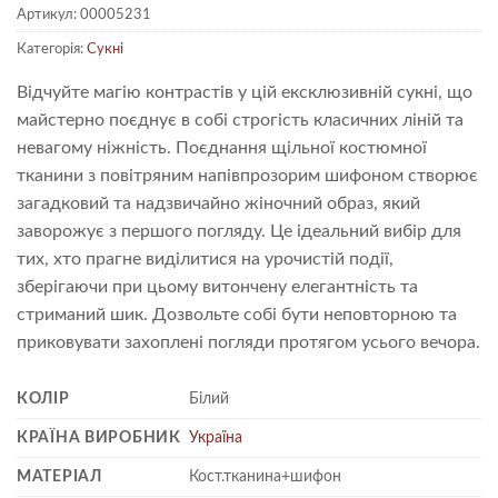
Артикул:
00005231
Категорія:
Сукні
Відчуйте магію контрастів у цій ексклюзивній сукні, що
майстерно поєднує в собі строгість класичних ліній та
невагому ніжність. Поєднання щільної костюмної
тканини з повітряним напівпрозорим шифоном створює
загадковий та надзвичайно жіночний образ, який
заворожує з першого погляду. Це ідеальний вибір для
тих, хто прагне виділитися на урочистій події,
зберігаючи при цьому витончену елегантність та
стриманий шик. Дозвольте собі бути неповторною та
приковувати захоплені погляди протягом усього вечора.
КОЛІР
Білий
КРАЇНА ВИРОБНИК
Україна
МАТЕРІАЛ
Кост.тканина+шифон