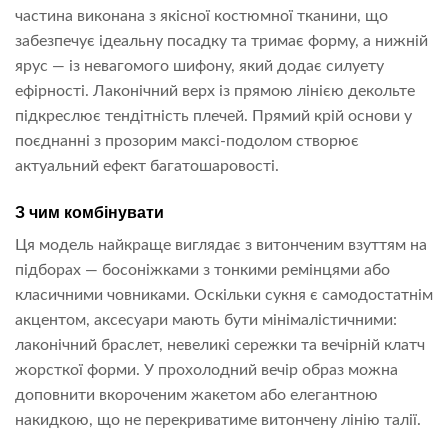
частина виконана з якісної костюмної тканини, що
забезпечує ідеальну посадку та тримає форму, а нижній
ярус — із невагомого шифону, який додає силуету
ефірності. Лаконічний верх із прямою лінією декольте
підкреслює тендітність плечей. Прямий крій основи у
поєднанні з прозорим максі-подолом створює
актуальний ефект багатошаровості.
З чим комбінувати
Ця модель найкраще виглядає з витонченим взуттям на
підборах — босоніжками з тонкими ремінцями або
класичними човниками. Оскільки сукня є самодостатнім
акцентом, аксесуари мають бути мінімалістичними:
лаконічний браслет, невеликі сережки та вечірній клатч
жорсткої форми. У прохолодний вечір образ можна
доповнити вкороченим жакетом або елегантною
накидкою, що не перекриватиме витончену лінію талії.