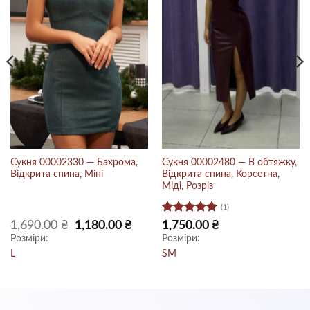
Сукня 00002330 — Бахрома,
Сукня 00002480 — В обтяжку,
Відкрита спина, Міні
Відкрита спина, Корсетна,
Міді, Розріз
(1)
Оцінено в
Оригінальна
Поточна
1,690.00
₴
1,180.00
₴
1,750.00
₴
ціна:
ціна:
5
з 5
Розміри:
Розміри:
1,690.00 ₴.
1,180.00 ₴.
L
S
M