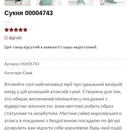
Сукня 00004743
Рейтинг
1
5
(
1
відгук)
з 5 на
основі
Цей товар відсутній в наявності і зараз недоступний.
опитування
покупця
Артикул:
00004743
Категорія:
Сукні
Втілюйте свої найсміливіші мрії про ідеальний вечірній
вихід у цій розкішній атласній сукні. Створена для тих,
хто обирає витончений мінімалізм у поєднанні з
відвертою жіночністю, вона миттєво робить образ
статусним та незабутнім. Магічне сяйво королівського
атласу в поєднанні з бездоганною посадкою по фігурі
дозволить вам відчути себе королевою будь-якої події.