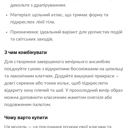
декольте з драпіруванням.
Матеріал: щільний атлас, що тримає форму та
підкреслює лінії тіла.
Призначення: ідеальний варіант для урочистих подій
та світських заходів.
З чим комбінувати
Для створення завершеного вечірнього ансамблю
поєднуйте сукню з відкритими босоніжками на шпильці
та лаконічним клатчем. Додайте вишукані прикраси —
довгі сережки або тонке кольє, щоб підкреслити
відкриту зону плечей та шиї. У прохолодний вечір образ
можна доповнити класичним жакетом oversize або
подовженим пальтом.
Чому варто купити
Ця модель — це поєднання позачасової класики та