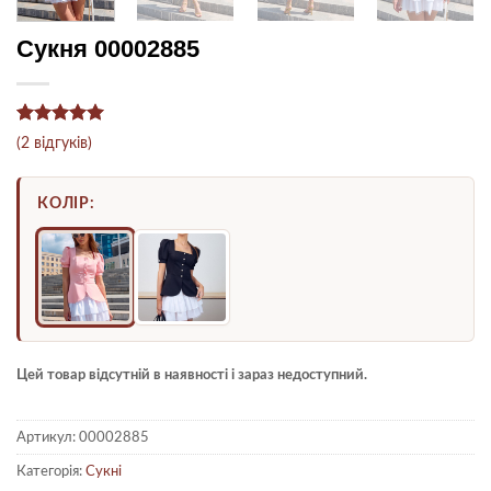
Сукня 00002885
Рейтинг
2
5
(
2
відгуків)
з 5 на
основі
опитування
КОЛІР:
покупців
Цей товар відсутній в наявності і зараз недоступний.
Артикул:
00002885
Категорія:
Сукні