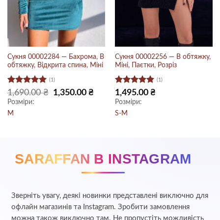
Сукня 00002284 — Бахрома, В
Сукня 00002256 — В обтяжку,
обтяжку, Відкрита спина, Міні
Міні, Паєтки, Розріз
(1)
(1)
Оцінено в
Оцінено в
Оригінальна
Поточна
1,690.00
₴
1,350.00
₴
1,495.00
₴
ціна:
ціна:
5
з 5
5
з 5
Розміри:
Розміри:
1,690.00 ₴.
1,350.00 ₴.
M
S-M
SARAFFAN В INSTAGRAM
Зверніть увагу, деякі новинки представлені виключно для
офлайн магазинів та Instagram. Зробити замовлення
можна також виключно там. Не пропустіть можливість