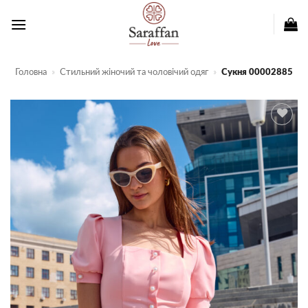
Пропустити
Головна
»
Стильний жіночий та чоловічий одяг
»
Сукня 00002885