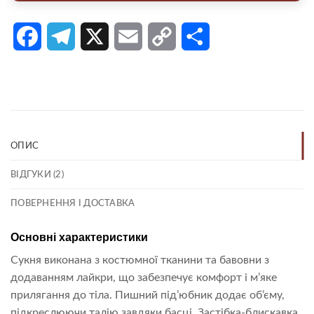
Facebook
Telegram
X
Email
Copy
Поділитися
Link
ОПИС
ВІДГУКИ (2)
ПОВЕРНЕННЯ І ДОСТАВКА
Основні характеристики
Сукня виконана з костюмної тканини та бавовни з
додаванням лайкри, що забезпечує комфорт і м’яке
прилягання до тіла. Пишний під’юбник додає об’єму,
підкреслюючи талію завдяки басці. Застібка-блискавка