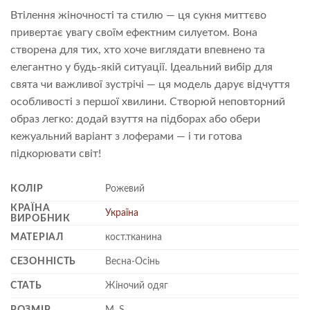
Втілення жіночності та стилю — ця сукня миттєво
привертає увагу своїм ефектним силуетом. Вона
створена для тих, хто хоче виглядати впевнено та
елегантно у будь-якій ситуації. Ідеальний вибір для
свята чи важливої зустрічі — ця модель дарує відчуття
особливості з першої хвилини. Створюй неповторний
образ легко: додай взуття на підборах або обери
кежуальний варіант з лоферами — і ти готова
підкорювати світ!
КОЛІР
Рожевий
КРАЇНА
Україна
ВИРОБНИК
МАТЕРІАЛ
кост.тканина
СЕЗОННІСТЬ
Весна-Осінь
СТАТЬ
Жіночий одяг
РОЗМІР
M, S