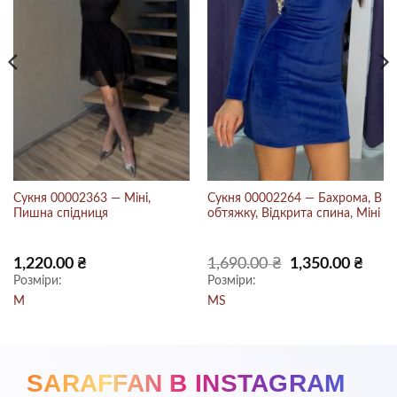
Сукня 00002363 — Міні,
Сукня 00002264 — Бахрома, В
Пишна спідниця
обтяжку, Відкрита спина, Міні
на
Оригінальна
Пото
1,220.00
₴
1,690.00
₴
1,350.00
₴
ціна:
ціна:
Розміри:
Розміри:
 ₴.
1,690.00 ₴.
1,350.
M
M
S
SARAFFAN В INSTAGRAM