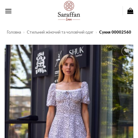
Пропустити
Головна
»
Стильний жіночий та чоловічий одяг
»
Сукня 00002560