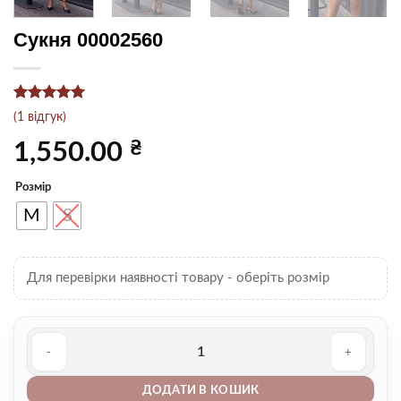
Сукня 00002560
Рейтинг
1
5
(
1
відгук)
з 5 на
основі
₴
1,550.00
опитування
покупця
Розмір
M
S
Для перевірки наявності товару - оберіть розмір
Сукня 00002560 кількість
ДОДАТИ В КОШИК