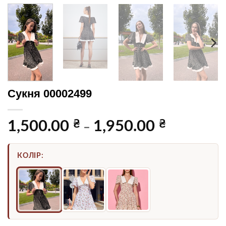
Сукня 00002499
₴
₴
Діапазон
1,500.00
1,950.00
–
цін:
від
КОЛІР:
1,500.00 ₴
до
1,950.00 ₴