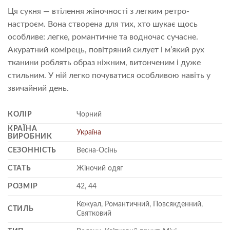
Ця сукня — втілення жіночності з легким ретро-
настроєм. Вона створена для тих, хто шукає щось
особливе: легке, романтичне та водночас сучасне.
Акуратний комірець, повітряний силует і м’який рух
тканини роблять образ ніжним, витонченим і дуже
стильним. У ній легко почуватися особливою навіть у
звичайний день.
КОЛІР
Чорний
КРАЇНА
Україна
ВИРОБНИК
СЕЗОННІСТЬ
Весна-Осінь
СТАТЬ
Жіночий одяг
РОЗМІР
42, 44
Кежуал, Романтичний, Повсякденний,
СТИЛЬ
Святковий