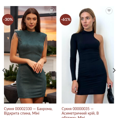
-30%
-61%
Сукня 00002330 — Бахрома,
Сукня 00000035 —
Відкрита спина, Міні
Асиметричний крій, В
обтяжку, Міні