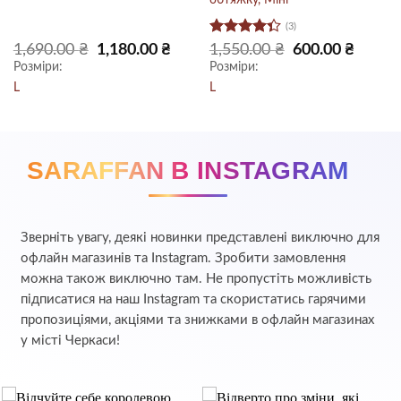
(3)
Оцінено
Оригінальна
Поточна
Оригінальна
Поточн
1,690.00
₴
1,180.00
₴
1,550.00
₴
600.00
₴
ціна:
ціна:
ціна:
ціна:
в
4.33
з
Розміри:
Розміри:
1,690.00 ₴.
1,180.00 ₴.
1,550.00 ₴.
600.00 ₴
5
L
L
SARAFFAN В INSTAGRAM
Зверніть увагу, деякі новинки представлені виключно для
офлайн магазинів та Instagram. Зробити замовлення
можна також виключно там. Не пропустіть можливість
підписатися на наш Instagram та скористатись гарячими
пропозиціями, акціями та знижками в офлайн магазинах
у місті Черкаси!