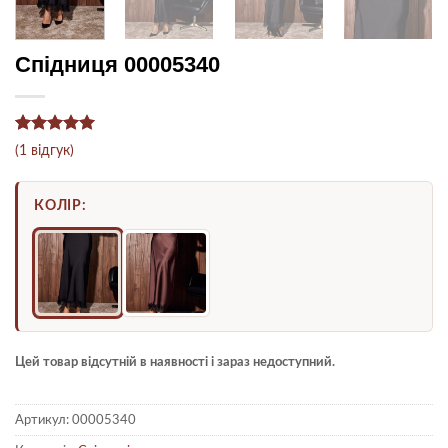
Спідниця 00005340
Рейтинг
1
5
(
1
відгук)
з 5 на
основі
опитування
КОЛІР:
покупця
Цей товар відсутній в наявності і зараз недоступний.
Артикул:
00005340