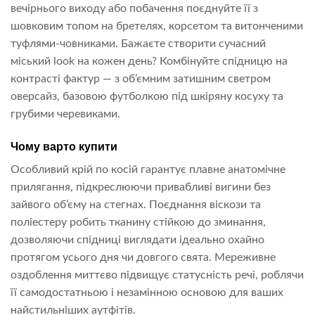
вечірнього виходу або побачення поєднуйте її з
шовковим топом на бретелях, корсетом та витонченими
туфлями-човниками. Бажаєте створити сучасний
міський look на кожен день? Комбінуйте спідницю на
контрасті фактур — з об’ємним затишним светром
оверсайз, базовою футболкою під шкіряну косуху та
грубими черевиками.
Чому варто купити
Особливий крій по косій гарантує плавне анатомічне
прилягання, підкреслюючи привабливі вигини без
зайвого об’єму на стегнах. Поєднання віскози та
поліестеру робить тканину стійкою до зминання,
дозволяючи спідниці виглядати ідеально охайно
протягом усього дня чи довгого свята. Мереживне
оздоблення миттєво підвищує статусність речі, роблячи
її самодостатньою і незамінною основою для ваших
найстильніших аутфітів.