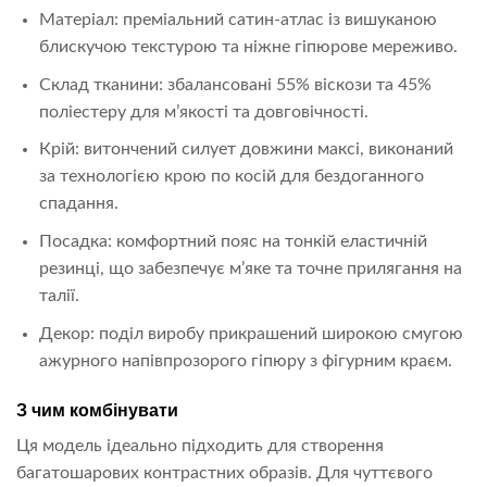
Матеріал: преміальний сатин-атлас із вишуканою
блискучою текстурою та ніжне гіпюрове мереживо.
Склад тканини: збалансовані 55% віскози та 45%
поліестеру для м’якості та довговічності.
Крій: витончений силует довжини максі, виконаний
за технологією крою по косій для бездоганного
спадання.
Посадка: комфортний пояс на тонкій еластичній
резинці, що забезпечує м’яке та точне прилягання на
талії.
Декор: поділ виробу прикрашений широкою смугою
ажурного напівпрозорого гіпюру з фігурним краєм.
З чим комбінувати
Ця модель ідеально підходить для створення
багатошарових контрастних образів. Для чуттєвого