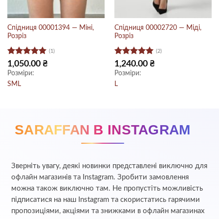
Спідниця 00001394 — Міні,
Спідниця 00002720 — Міді,
Розріз
Розріз
(1)
(2)
Оцінено в
Оцінено в
1,050.00
₴
1,240.00
₴
5
з 5
5
з 5
Розміри:
Розміри:
S
M
L
L
SARAFFAN В INSTAGRAM
Зверніть увагу, деякі новинки представлені виключно для
офлайн магазинів та Instagram. Зробити замовлення
можна також виключно там. Не пропустіть можливість
підписатися на наш Instagram та скористатись гарячими
пропозиціями, акціями та знижками в офлайн магазинах