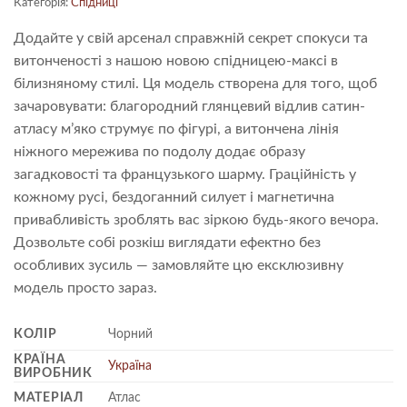
Категорія:
Спідниці
Додайте у свій арсенал справжній секрет спокуси та
витонченості з нашою новою спідницею-максі в
білизняному стилі. Ця модель створена для того, щоб
зачаровувати: благородний глянцевий відлив сатин-
атласу м’яко струмує по фігурі, а витончена лінія
ніжного мережива по подолу додає образу
загадковості та французького шарму. Граційність у
кожному русі, бездоганний силует і магнетична
привабливість зроблять вас зіркою будь-якого вечора.
Дозвольте собі розкіш виглядати ефектно без
особливих зусиль — замовляйте цю ексклюзивну
модель просто зараз.
КОЛІР
Чорний
КРАЇНА
Україна
ВИРОБНИК
МАТЕРІАЛ
Атлас