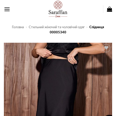
Пропустити
Головна
»
Стильний жіночий та чоловічий одяг
»
Спідниця
00005340