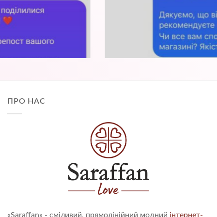
ПРО НАС
«Saraffan» - сміливий, прямолінійний модний
інтернет-