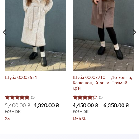
Шуба 00003710 — До коліна,
Шуба 00003551
Капюшон, Кнопки, Прямий
крій
(1)
(1)
Оцінено в
Оцінено
очна
Оригінальна
Поточна
Діап
5,400.00
₴
4,320.00
₴
4,450.00
₴
6,350.00
₴
–
:
ціна:
ціна:
цін:
5
з 5
в
4
з 5
Розміри:
Розміри:
0.00 ₴.
5,400.00 ₴.
4,320.00 ₴.
від
4,450
XS
L
M
S
XL
до
6,350