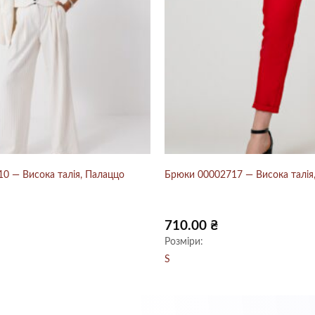
0 — Висока талія, Палаццо
Брюки 00002717 — Висока талія,
710.00
₴
Розміри:
S