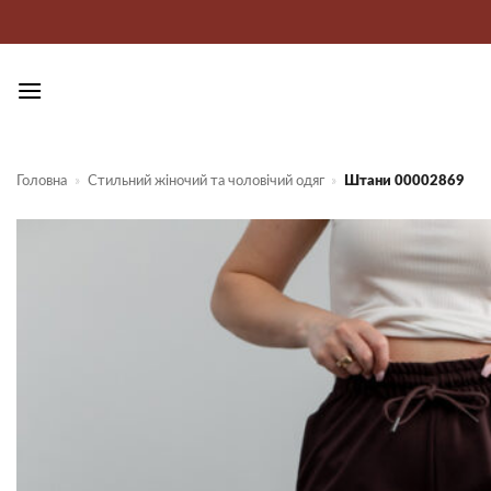
Пропустити
Головна
»
Стильний жіночий та чоловічий одяг
»
Штани 00002869