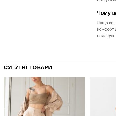
стануть у
Чому в
Якщо ви ш
комфорт д
подарують
СУПУТНІ ТОВАРИ