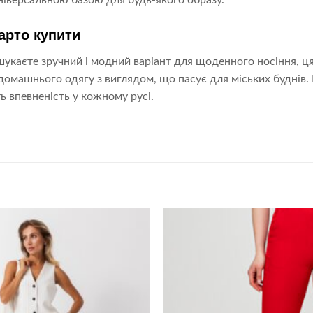
ніверсальною базою для будь-якого образу.
арто купити
укаєте зручний і модний варіант для щоденного носіння, 
омашнього одягу з виглядом, що пасує для міських буднів. Ш
 впевненість у кожному русі.