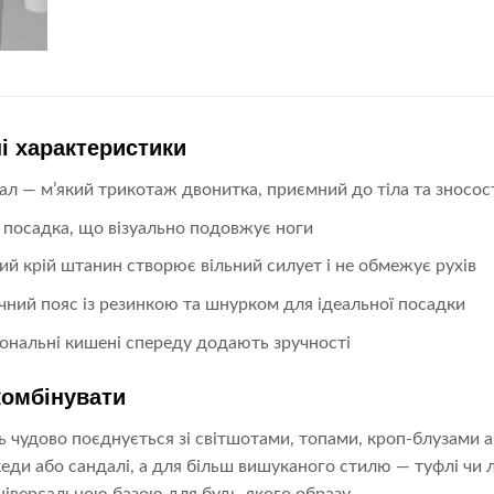
і характеристики
ал — м’який трикотаж двонитка, приємний до тіла та зносос
 посадка, що візуально подовжує ноги
й крій штанин створює вільний силует і не обмежує рухів
чний пояс із резинкою та шнурком для ідеальної посадки
ональні кишені спереду додають зручності
комбінувати
 чудово поєднується зі світшотами, топами, кроп-блузами 
еди або сандалі, а для більш вишуканого стилю — туфлі чи 