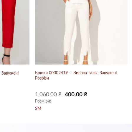
Брюки 00002419 — Висока талія, Завужені,
 Завужені
Розрізи
Оригінальна
Поточна
1,060.00
₴
400.00
₴
ціна:
ціна:
Розміри:
1,060.00 ₴.
400.00 ₴.
S
M