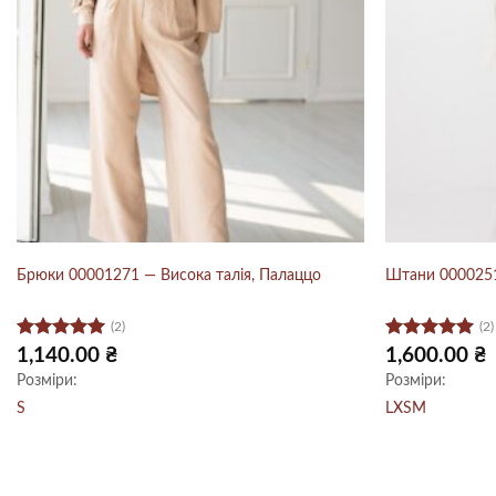
Брюки 00001271 — Висока талія, Палаццо
Штани 0000251
(2)
(2)
Оцінено в
Оцінено в
1,140.00
₴
1,600.00
₴
5
з 5
5
з 5
Розміри:
Розміри:
S
L
XS
M