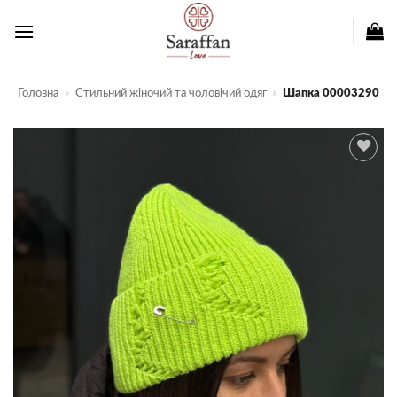
Пропустити
Головна
»
Стильний жіночий та чоловічий одяг
»
Шапка 00003290