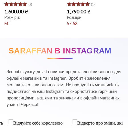
(2)
(1)
Оцінено в
Оцінено в
1,600.00
₴
1,790.00
₴
5
з 5
5
з 5
Розміри:
Розміри:
M-L
57-58
SARAFFAN В INSTAGRAM
Зверніть увагу, деякі новинки представлені виключно для
офлайн магазинів та Instagram. Зробити замовлення
можна також виключно там. Не пропустіть можливість
підписатися на наш Instagram та скористатись гарячими
пропозиціями, акціями та знижками в офлайн магазинах
у місті Черкаси!