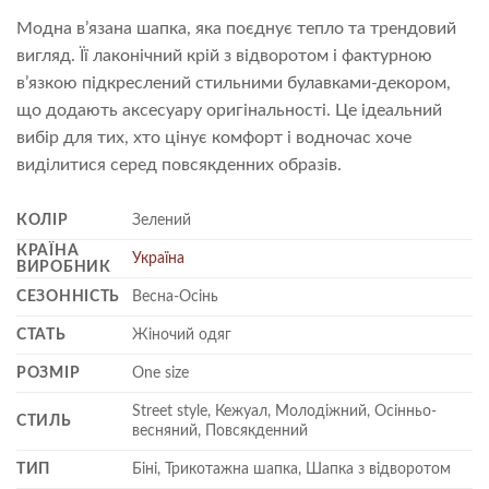
Модна в’язана шапка, яка поєднує тепло та трендовий
вигляд. Її лаконічний крій з відворотом і фактурною
в’язкою підкреслений стильними булавками-декором,
що додають аксесуару оригінальності. Це ідеальний
вибір для тих, хто цінує комфорт і водночас хоче
виділитися серед повсякденних образів.
КОЛІР
Зелений
КРАЇНА
Україна
ВИРОБНИК
СЕЗОННІСТЬ
Весна-Осінь
СТАТЬ
Жіночий одяг
РОЗМІР
One size
Street style, Кежуал, Молодіжний, Осінньо-
СТИЛЬ
весняний, Повсякденний
ТИП
Біні, Трикотажна шапка, Шапка з відворотом