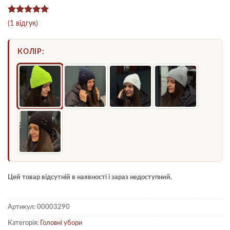
Рейтинг
1
5
(
1
відгук)
з 5 на
основі
опитування
КОЛІР:
покупця
Цей товар відсутній в наявності і зараз недоступний.
Артикул:
00003290
Категорія:
Головні убори