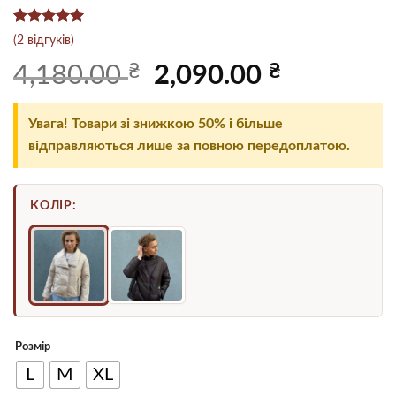
Рейтинг
2
5
(
2
відгуків)
з 5 на
основі
₴
Оригінальна
₴
Поточна
4,180.00
2,090.00
опитування
ціна:
ціна:
покупців
4,180.00 ₴.
2,090.00 ₴.
Увага! Товари зі знижкою 50% і більше
відправляються лише за повною передоплатою.
КОЛІР:
Розмір
L
M
XL