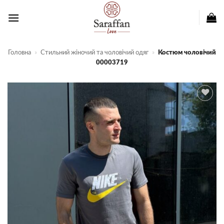
Пропустити
Головна
»
Стильний жіночий та чоловічий одяг
»
Костюм чоловічий
00003719