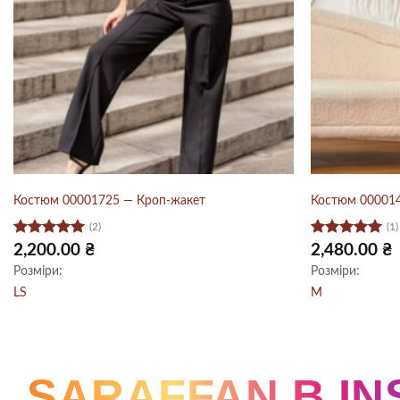
Костюм 00001725 — Кроп-жакет
Костюм 000014
(2)
(1)
Оцінено в
Оцінено в
2,200.00
₴
2,480.00
₴
5
з 5
5
з 5
Розміри:
Розміри:
L
S
M
SARAFFAN В I