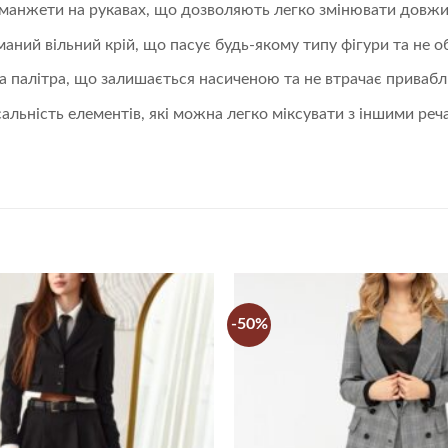
 манжети на рукавах, що дозволяють легко змінювати довжин
аний вільний крій, що пасує будь-якому типу фігури та не о
а палітра, що залишається насиченою та не втрачає привабли
сальність елементів, які можна легко міксувати з іншими ре
-50%