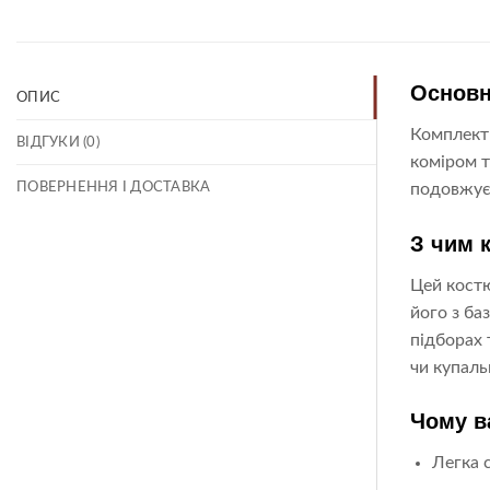
Основн
ОПИС
Комплект 
ВІДГУКИ (0)
коміром т
ПОВЕРНЕННЯ І ДОСТАВКА
подовжує 
З чим 
Цей костю
його з ба
підборах 
чи купаль
Чому в
Легка 