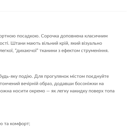
мфортною посадкою. Сорочка доповнена класичним
ті. Штани мають вільний крій, який візуально
легкої, “дихаючої” тканини з ефектом струменіння.
будь-яку подію. Для прогулянок містом поєднуйте
тончений вечірній образ, додавши босоніжки на
можна носити окремо — як легку накидку поверх топа
ю та комфорт;