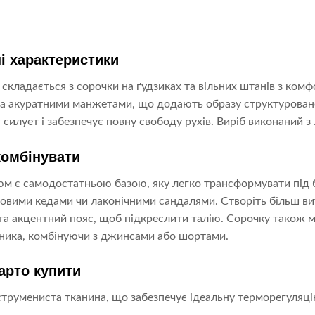
і характеристики
складається з сорочки на ґудзиках та вільних штанів з ко
а акуратними манжетами, що додають образу структурованос
силует і забезпечує повну свободу рухів. Виріб виконаний з 
комбінувати
м є самодостатньою базою, яку легко трансформувати під 
зовими кедами чи лаконічними сандалями. Створіть більш ви
та акцентний пояс, щоб підкреслити талію. Сорочку також 
ника, комбінуючи з джинсами або шортами.
арто купити
струмениста тканина, що забезпечує ідеальну терморегуляці