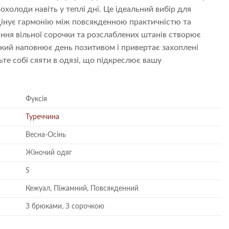
охолоди навіть у теплі дні. Це ідеальний вибір для
а цінує гармонію між повсякденною практичністю та
ня вільної сорочки та розслаблених штанів створює
 який наповнює день позитивом і привертає захоплені
те собі сяяти в одязі, що підкреслює вашу
Фуксія
Туреччина
Весна-Осінь
Жіночий одяг
S
Кежуал, Піжамний, Повсякденний
З брюками, З сорочкою