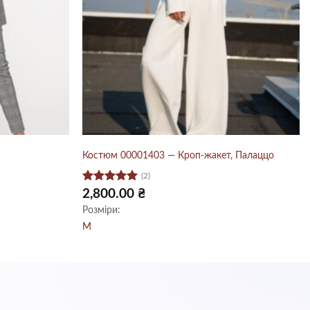
Костюм 00001403 — Кроп-жакет, Палаццо
(2)
Оцінено в
чна
2,800.00
₴
5
з 5
Розміри:
0 ₴.
M