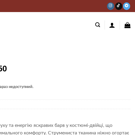
50
 зараз недоступний.
уху та енергію яскравих барв у костюмі-двійці, що
имального комфорту. Струмениста тканина ніжно огортає