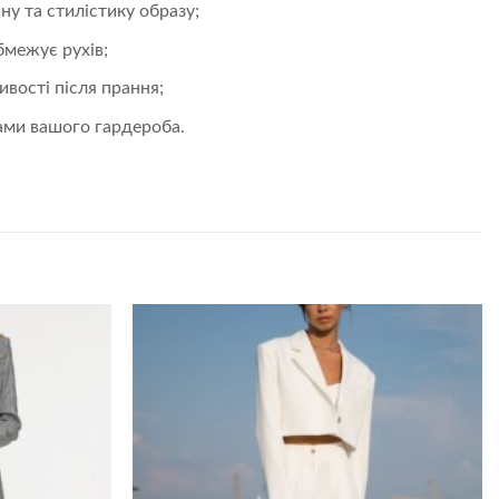
у та стилістику образу;
бмежує рухів;
вості після прання;
чами вашого гардероба.