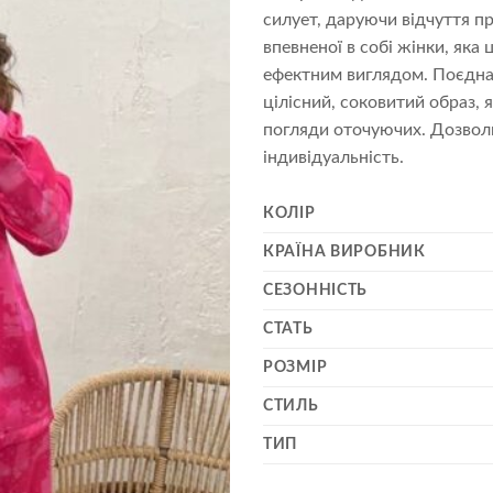
силует, даруючи відчуття пр
впевненої в собі жінки, як
ефектним виглядом. Поєднан
цілісний, соковитий образ,
погляди оточуючих. Дозволь
індивідуальність.
КОЛІР
КРАЇНА ВИРОБНИК
СЕЗОННІСТЬ
СТАТЬ
РОЗМІР
СТИЛЬ
ТИП