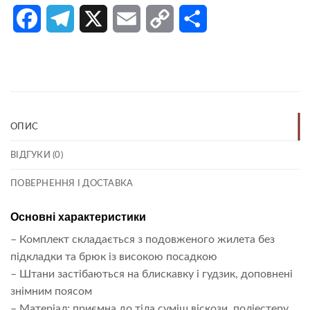
Facebook
Telegram
X
Email
Copy
Поділитися
Link
ОПИС
ВІДГУКИ (0)
ПОВЕРНЕННЯ І ДОСТАВКА
Основні характеристики
– Комплект складається з подовженого жилета без
підкладки та брюк із високою посадкою
– Штани застібаються на блискавку і гудзик, доповнені
знімним поясом
– Матеріал: приємна до тіла суміш віскози, поліестеру,