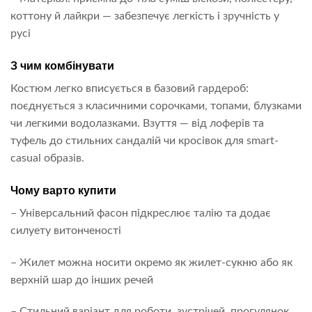
коттону й лайкри — забезпечує легкість і зручність у
русі
З чим комбінувати
Костюм легко вписується в базовий гардероб:
поєднується з класичними сорочками, топами, блузками
чи легкими водолазками. Взуття — від лоферів та
туфель до стильних сандалій чи кросівок для smart-
casual образів.
Чому варто купити
– Універсальний фасон підкреслює талію та додає
силуету витонченості
– Жилет можна носити окремо як жилет-сукню або як
верхній шар до інших речей
– Стильний варіант для роботи, зустрічей, прогулянок