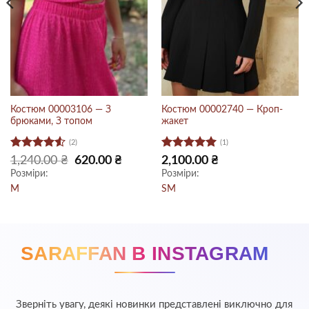
Костюм 00003106 — З
Костюм 00002740 — Кроп-
брюками, З топом
жакет
(2)
(1)
Оцінено
Оцінено в
на
Оригінальна
Поточна
1,240.00
₴
620.00
₴
2,100.00
₴
ціна:
ціна:
в
4.5
з 5
5
з 5
Розміри:
Розміри:
 ₴.
1,240.00 ₴.
620.00 ₴.
M
S
M
SARAFFAN В INSTAGRAM
Зверніть увагу, деякі новинки представлені виключно для