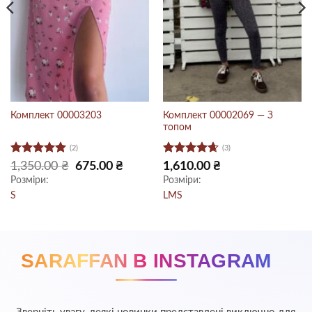
Комплект 00002069 — З
Комплект 00003203
топом
(2)
(3)
Оцінено в
Оцінено в
очна
Оригінальна
Поточна
1,350.00
₴
675.00
₴
1,610.00
₴
:
ціна:
ціна:
5
з 5
4.67
з 5
Розміри:
Розміри:
5.00 ₴.
1,350.00 ₴.
675.00 ₴.
S
L
M
S
SARAFFAN В INSTAGRAM