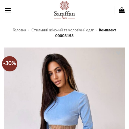
Пропустити
Головна
»
Стильний жіночий та чоловічий одяг
»
Комплект
00003153
-30%