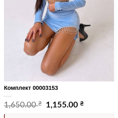
Комплект 00003153
₴
Оригінальна
₴
Поточна
1,650.00
1,155.00
ціна:
ціна:
1,650.00 ₴.
1,155.00 ₴.