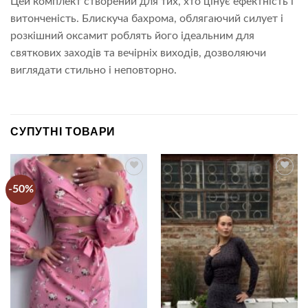
Цей комплект створений для тих, хто цінує ефектність і
витонченість. Блискуча бахрома, облягаючий силует і
розкішний оксамит роблять його ідеальним для
святкових заходів та вечірніх виходів, дозволяючи
виглядати стильно і неповторно.
СУПУТНІ ТОВАРИ
-50%