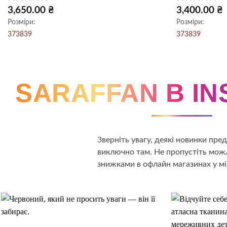
Оцінено в
Оцінено в
3,650.00
₴
3,400.00
₴
5
з 5
5
з 5
Розміри:
Розміри:
37
38
39
37
38
39
SARAFFAN В I
Зверніть увагу, деякі новинки пр
виключно там. Не пропустіть можл
знижками в офлайн магазинах у мі