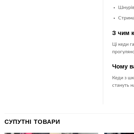
Шнурівк
Стрима
З чим 
Ці кеди г
прогуляно
Чому в
Кеди з шк
стануть н
СУПУТНІ ТОВАРИ