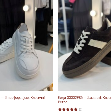
— З перфорацією, Класичні,
Кеди 00002985 — Замшеві, Класи
Ретро
(2)