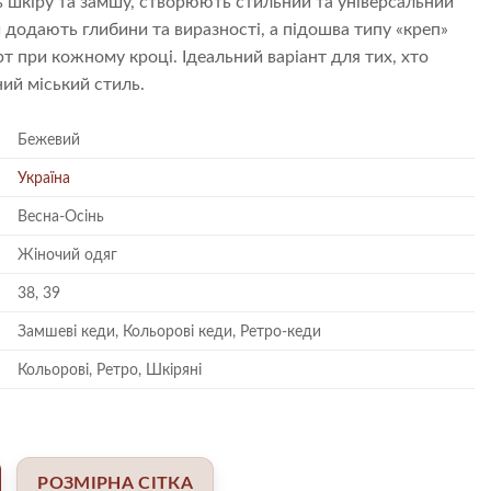
 шкіру та замшу, створюють стильний та універсальний
 додають глибини та виразності, а підошва типу «креп»
рт при кожному кроці. Ідеальний варіант для тих, хто
ний міський стиль.
Бежевий
Україна
Весна-Осінь
Жіночий одяг
38, 39
Замшеві кеди, Кольорові кеди, Ретро-кеди
Кольорові, Ретро, Шкіряні
РОЗМІРНА СІТКА