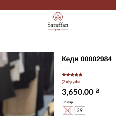
Кеди 00002984
Рейтинг
2
5
(
2
відгуків)
з 5 на
основі
₴
3,650.00
опитування
покупців
Розмір
38
39