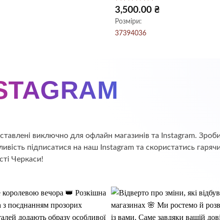
Оцінено в
3,500.00
₴
5
з 5
Розміри:
37
39
40
36
NSTAGRAM
едставлені виключно для офлайн магазинів та Instagram. Зр
ивість підписатися на наш Instagram та скористатись гаряч
сті Черкаси!