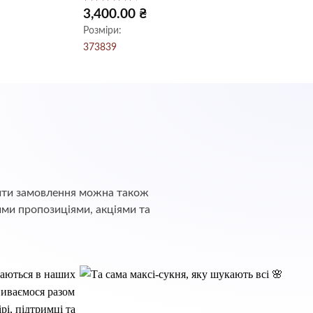
Оцінено
3,400.00
₴
в
4.5
з 5
Розміри:
37
38
39
обити замовлення можна також
ими пропозиціями, акціями та