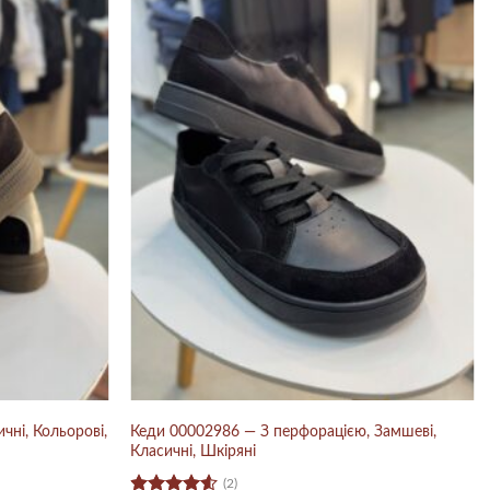
чні, Кольорові,
Кеди 00002986 — З перфорацією, Замшеві,
Класичні, Шкіряні
(2)