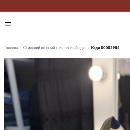
Пропустити
Головна
»
Стильний жіночий та чоловічий одяг
»
Кеди 00002984