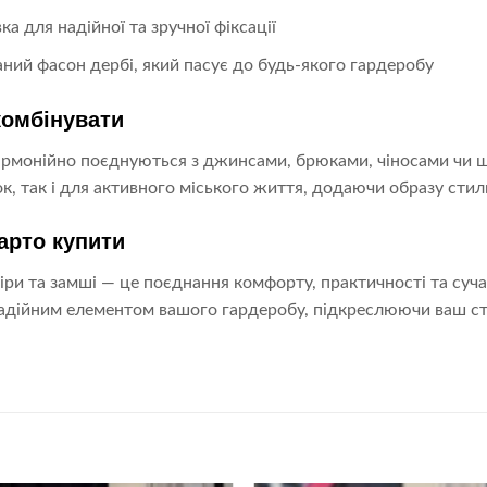
а для надійної та зручної фіксації
ний фасон дербі, який пасує до будь-якого гардеробу
комбінувати
армонійно поєднуються з джинсами, брюками, чіносами чи ш
к, так і для активного міського життя, додаючи образу стиль
арто купити
іри та замші — це поєднання комфорту, практичності та сучас
адійним елементом вашого гардеробу, підкреслюючи ваш стил