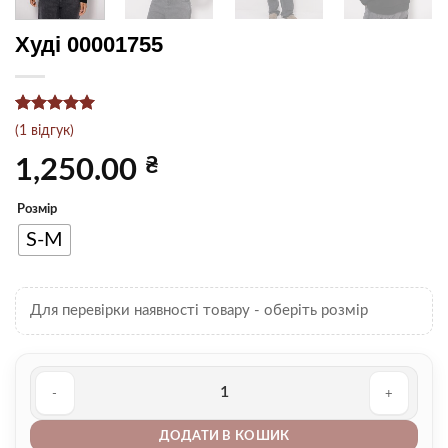
Худі 00001755
Рейтинг
1
5
(
1
відгук)
з 5 на
основі
₴
1,250.00
опитування
покупця
Розмір
S-M
Для перевірки наявності товару - оберіть розмір
Худі 00001755 кількість
ДОДАТИ В КОШИК