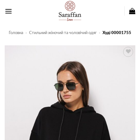
Пропустити
Головна
»
Стильний жіночий та чоловічий одяг
»
Худі 00001755