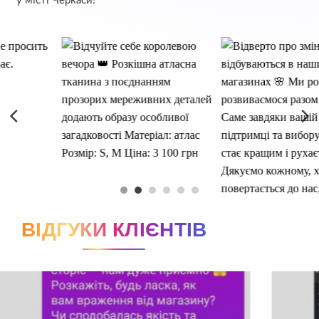
у місті Черкаси!
ВІДГУКИ КЛІЄНТІВ