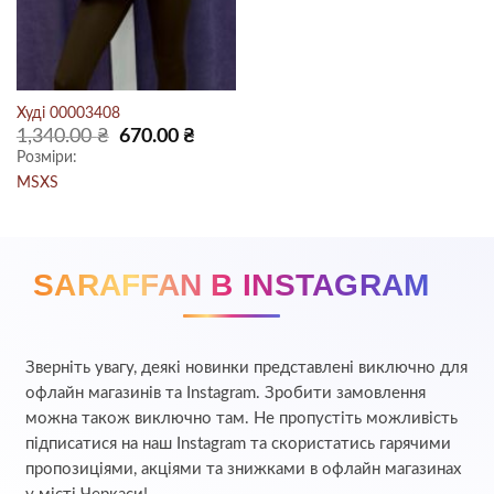
Худі 00003408
Оригінальна
Поточна
1,340.00
₴
670.00
₴
ціна:
ціна:
Розміри:
1,340.00 ₴.
670.00 ₴.
M
S
XS
SARAFFAN В INSTAGRAM
Зверніть увагу, деякі новинки представлені виключно для
офлайн магазинів та Instagram. Зробити замовлення
можна також виключно там. Не пропустіть можливість
підписатися на наш Instagram та скористатись гарячими
пропозиціями, акціями та знижками в офлайн магазинах