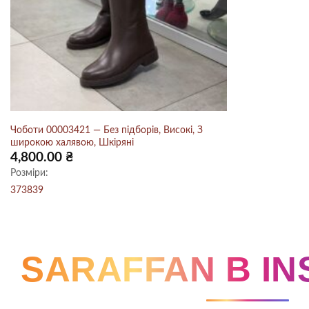
Чоботи 00003421 — Без підборів, Високі, З
широкою халявою, Шкіряні
4,800.00
₴
Розміри:
37
38
39
SARAFFAN В I