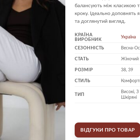
балансують між класикою т
кроку. Ідеально доповнять я
та доглянутий вигляд.
КРАЇНА
Україна
ВИРОБНИК
СЕЗОННІСТЬ
Весна-Ос
СТАТЬ
Жіночий
РОЗМІР
38, 39
СТИЛЬ
Комфортн
Високі, 
ТИП
Шкіряні
ВІДГУКИ ПРО ТОВАР