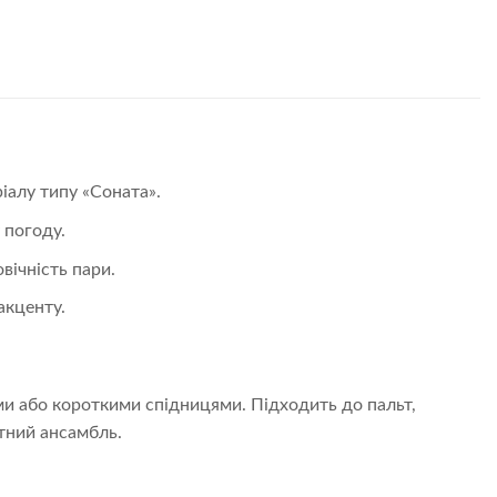
іалу типу «Соната».
 погоду.
вічність пари.
акценту.
и або короткими спідницями. Підходить до пальт,
тний ансамбль.