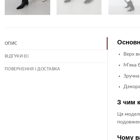
Основн
ОПИС
Верх в
ВІДГУКИ (0)
М’яка 
ПОВЕРНЕННЯ І ДОСТАВКА
Зручна
Декора
З чим 
Ця модель
подовжени
Чому в