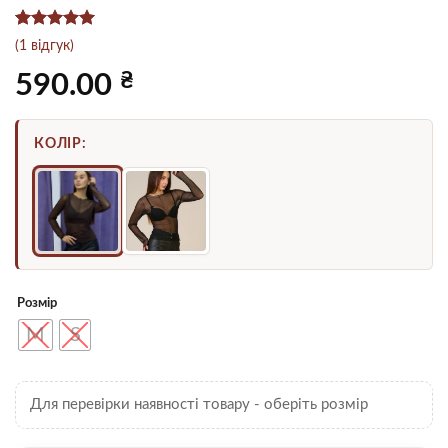
Рейтинг
1
5
(
1
відгук)
з 5 на
основі
₴
590.00
опитування
покупця
КОЛІР:
Розмір
M
S
Для перевірки наявності товару - оберіть розмір