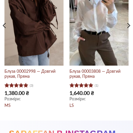
Блуза 00002998 — Довгий
Блуза 00003808 — Довгий
рукав, Пряма
рукав, Пряма
(3)
(1)
Оцінено в
Оцінено в
1,380.00
₴
1,640.00
₴
5
з 5
5
з 5
Розміри:
Розміри:
.
M
S
L
S