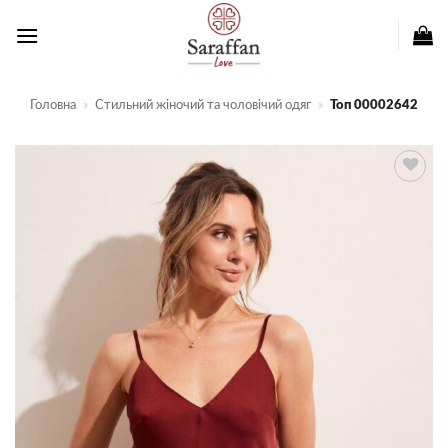
Пропустити
Головна
»
Стильний жіночий та чоловічий одяг
»
Топ 00002642