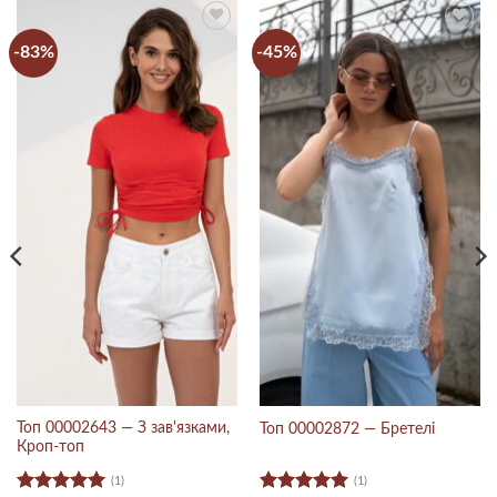
-83%
-45%
Топ 00002643 — З зав'язками,
Топ 00002872 — Бретелі
Кроп-топ
(1)
(1)