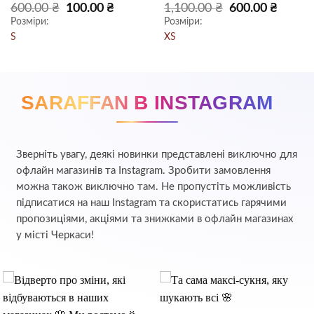
Оцінено в
Оцінено в
Оригінальна
Поточна
Оригінальна
Поточн
600.00
₴
100.00
₴
1,100.00
₴
600.00
₴
ціна:
ціна:
ціна:
ціна:
5
з 5
5
з 5
Розміри:
Розміри:
.
600.00 ₴.
100.00 ₴.
1,100.00 ₴.
600.00 ₴
S
XS
SARAFFAN В INSTAGRAM
Зверніть увагу, деякі новинки представлені виключно для
офлайн магазинів та Instagram. Зробити замовлення
можна також виключно там. Не пропустіть можливість
підписатися на наш Instagram та скористатись гарячими
пропозиціями, акціями та знижками в офлайн магазинах
у місті Черкаси!