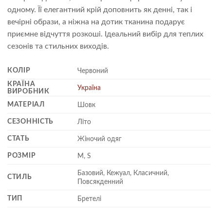
одному. Її елегантний крій доповнить як денні, так і
вечірні образи, а ніжна на дотик тканина подарує
приємне відчуття розкоші. Ідеальний вибір для теплих
сезонів та стильних виходів.
КОЛІР
Червоний
КРАЇНА
Україна
ВИРОБНИК
МАТЕРІАЛ
Шовк
СЕЗОННІСТЬ
Літо
СТАТЬ
Жіночий одяг
РОЗМІР
M, S
Базовий, Кежуал, Класичний,
СТИЛЬ
Повсякденний
ТИП
Бретелі