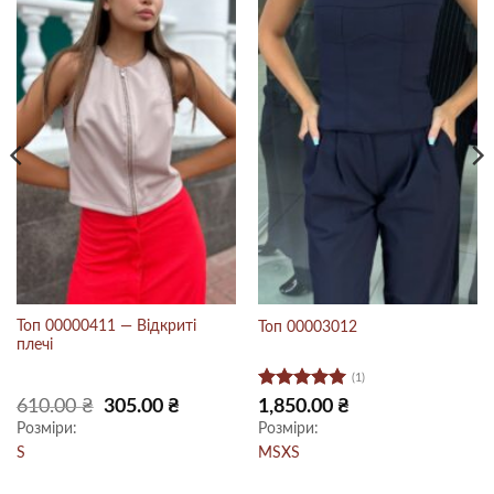
Топ 00000411 — Відкриті
Топ 00003012
плечі
(1)
Оцінено в
Оригінальна
Поточна
610.00
₴
305.00
₴
1,850.00
₴
ціна:
ціна:
5
з 5
Розміри:
Розміри:
.
610.00 ₴.
305.00 ₴.
S
M
S
XS