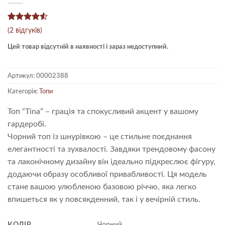
Рейтинг
2
(
2
відгуків)
4.5
з 5
на основі
Цей товар відсутній в наявності і зараз недоступний.
опитування
покупців
Артикул:
00002388
Категорія:
Топи
Топ “Tina” – грація та спокусливий акцент у вашому
гардеробі.
Чорний топ із шнурівкою – це стильне поєднання
елегантності та зухвалості. Завдяки трендовому фасону
та лаконічному дизайну він ідеально підкреслює фігуру,
додаючи образу особливої привабливості. Ця модель
стане вашою улюбленою базовою річчю, яка легко
впишеться як у повсякденний, так і у вечірній стиль.
КОЛІР
Чорний