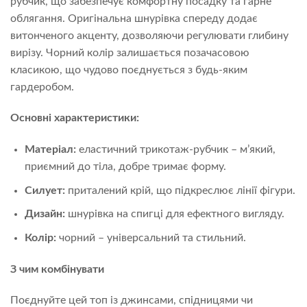
рубчик, що забезпечує комфортну посадку та гарне
облягання. Оригінальна шнурівка спереду додає
витонченого акценту, дозволяючи регулювати глибину
вирізу. Чорний колір залишається позачасовою
класикою, що чудово поєднується з будь-яким
гардеробом.
Основні характеристики:
Матеріал:
еластичний трикотаж-рубчик – м’який,
приємний до тіла, добре тримає форму.
Силует:
приталений крій, що підкреслює лінії фігури.
Дизайн:
шнурівка на спигці для ефектного вигляду.
Колір:
чорний – універсальний та стильний.
З чим комбінувати
Поєднуйте цей топ із джинсами, спідницями чи