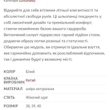
Категорія:
Шльопанці
Відкрийте для себе втілення літньої елегантності та
абсолютної свободи рухів. Ці шльопанці поєднують у
собі лаконічний дизайн та преміальний комфорт,
стаючи незамінною базою вашого гардероба.
Витончений силует підкреслює гарний підйом стопи,
додаючи образу нотки розкоші та статусності.
Обираючи цю модель, ви отримуєте ідеальне взуття,
яке гармонійно доповнить як розслаблений відпочинок,
так і динамічні будні у великому місті.
КОЛІР
Білий
КРАЇНА
Китай
ВИРОБНИК
МАТЕРІАЛ
шкіра натуральна
СТАТЬ
Жіночий одяг
РОЗМІР
38, 39, 40