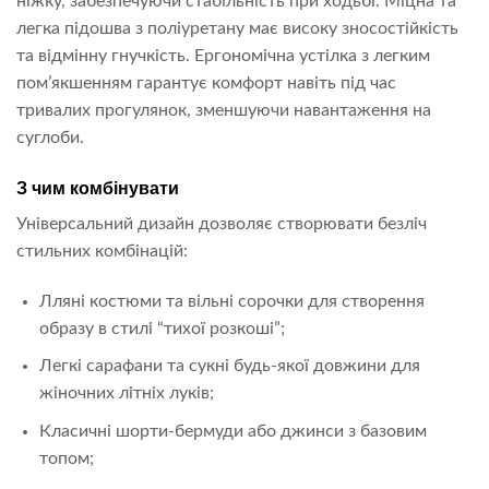
ніжку, забезпечуючи стабільність при ходьбі. Міцна та
легка підошва з поліуретану має високу зносостійкість
та відмінну гнучкість. Ергономічна устілка з легким
пом’якшенням гарантує комфорт навіть під час
тривалих прогулянок, зменшуючи навантаження на
суглоби.
З чим комбінувати
Універсальний дизайн дозволяє створювати безліч
стильних комбінацій:
Лляні костюми та вільні сорочки для створення
образу в стилі “тихої розкоші”;
Легкі сарафани та сукні будь-якої довжини для
жіночних літніх луків;
Класичні шорти-бермуди або джинси з базовим
топом;