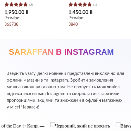
(2)
(1)
Оцінено в
Оцінено в
1,950.00
₴
1,450.00
₴
5
з 5
5
з 5
Розміри:
Розміри:
36
37
38
38
40
SARAFFAN В INSTAGRAM
Зверніть увагу, деякі новинки представлені виключно для
офлайн магазинів та Instagram. Зробити замовлення
можна також виключно там. Не пропустіть можливість
підписатися на наш Instagram та скористатись гарячими
пропозиціями, акціями та знижками в офлайн магазинах
у місті Черкаси!