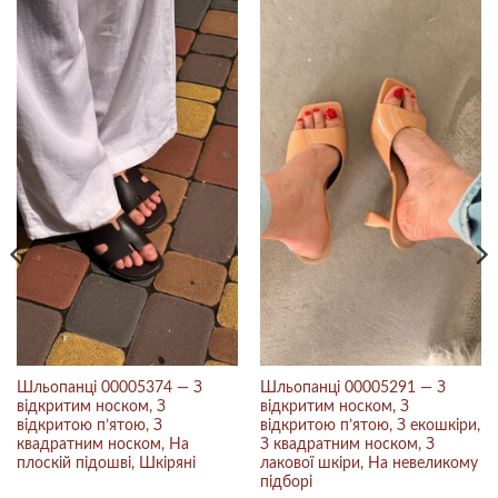
Шльопанці 00005374 — З
Шльопанці 00005291 — З
відкритим носком, З
відкритим носком, З
відкритою п’ятою, З
відкритою п’ятою, З екошкіри,
квадратним носком, На
З квадратним носком, З
плоскій підошві, Шкіряні
лакової шкіри, На невеликому
підборі